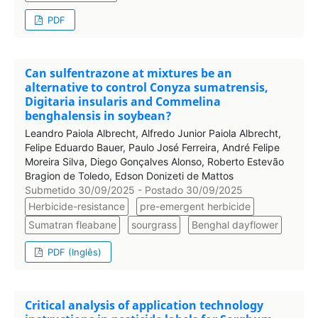
PDF
Can sulfentrazone at mixtures be an
alternative to control Conyza sumatrensis,
Digitaria insularis and Commelina
benghalensis in soybean?
Leandro Paiola Albrecht, Alfredo Junior Paiola Albrecht,
Felipe Eduardo Bauer, Paulo José Ferreira, André Felipe
Moreira Silva, Diego Gonçalves Alonso, Roberto Estevão
Bragion de Toledo, Edson Donizeti de Mattos
Submetido 30/09/2025 - Postado 30/09/2025
Herbicide-resistance
pre-emergent herbicide
Sumatran fleabane
sourgrass
Benghal dayflower
PDF (Inglês)
Critical analysis of application technology