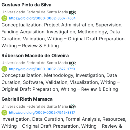
Gustavo Pinto da Silva
Universidade Federal de Santa Maria
https://orcid.org/0000-0002-8567-7664
Conceptualization
Project Administration
Supervision
Funding Acquisition
Investigation
Methodology
Data
Curation
Validation
Writing – Original Draft Preparation
Writing – Review & Editing
Róberson Macedo de Oliveira
Universidade Federal de Santa Maria
https://orcid.org/0000-0002-8627-172X
Conceptualization
Methodology
Investigation
Data
Curation
Software
Validation
Visualization
Writing –
Original Draft Preparation
Writing – Review & Editing
Gabrieli Rieth Marasca
Universidade Federal de Santa Maria
https://orcid.org/0009-0002-7945-8817
Investigation
Data Curation
Formal Analysis
Resources
Writing – Original Draft Preparation
Writing – Review &