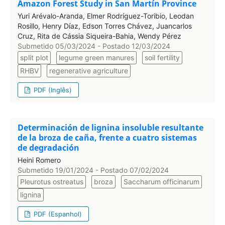
Amazon Forest Study in San Martín Province
Yuri Arévalo-Aranda, Elmer Rodríguez-Toribio, Leodan
Rosillo, Henry Díaz, Edson Torres Chávez, Juancarlos
Cruz, Rita de Cássia Siqueira-Bahia, Wendy Pérez
Submetido 05/03/2024 - Postado 12/03/2024
split plot
legume green manures
soil fertility
RHBV
regenerative agriculture
PDF (Inglês)
Determinación de lignina insoluble resultante
de la broza de caña, frente a cuatro sistemas
de degradación
Heini Romero
Submetido 19/01/2024 - Postado 07/02/2024
Pleurotus ostreatus
broza
Saccharum officinarum
lignina
PDF (Espanhol)