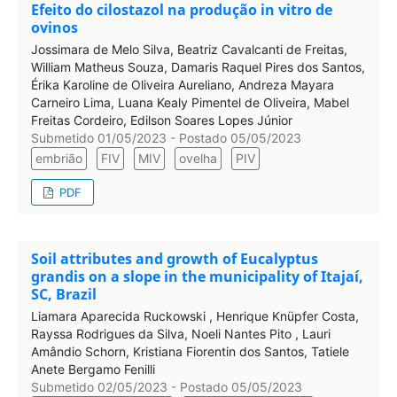
Efeito do cilostazol na produção in vitro de
ovinos
Jossimara de Melo Silva, Beatriz Cavalcanti de Freitas,
William Matheus Souza, Damaris Raquel Pires dos Santos,
Érika Karoline de Oliveira Aureliano, Andreza Mayara
Carneiro Lima, Luana Kealy Pimentel de Oliveira, Mabel
Freitas Cordeiro, Edilson Soares Lopes Júnior
Submetido 01/05/2023 - Postado 05/05/2023
embrião
FIV
MIV
ovelha
PIV
PDF
Soil attributes and growth of Eucalyptus
grandis on a slope in the municipality of Itajaí,
SC, Brazil
Liamara Aparecida Ruckowski , Henrique Knüpfer Costa,
Rayssa Rodrigues da Silva, Noeli Nantes Pito , Lauri
Amândio Schorn, Kristiana Fiorentin dos Santos, Tatiele
Anete Bergamo Fenilli
Submetido 02/05/2023 - Postado 05/05/2023