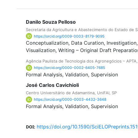
Danilo Souza Pelloso
Secretaria da Agricultura e Abastecimento do Estado de S
https://orcid.org/0009-0003-8179-9095
Conceptualization
Data Curation
Investigation
Visualization
Writing – Original Draft Preparatio
Agência Paulista de Tecnologia dos Agronegócios – APTA, 
https://orcid.org/0000-0002-6405-7685
Formal Analysis
Validation
Supervision
José Carlos Cavichioli
Centro Universitário de Adamantina, UniFAI, SP
https://orcid.org/0000-0003-4432-3648
Formal Analysis
Validation
Supervision
https://doi.org/10.1590/SciELOPreprints.15
DOI: