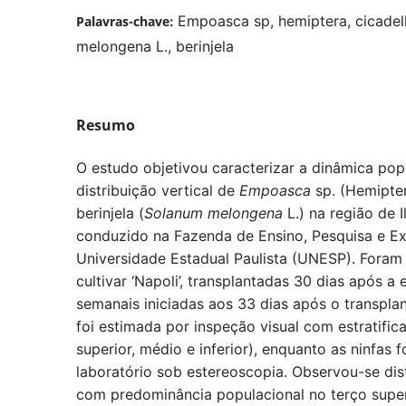
Empoasca sp, hemiptera, cicadell
Palavras-chave:
melongena L., berinjela
Resumo
O estudo objetivou caracterizar a dinâmica pop
distribuição vertical de
Empoasca
sp. (Hemipter
berinjela (
Solanum melongena
L.) na região de I
conduzido na Fazenda de Ensino, Pesquisa e E
Universidade Estadual Paulista (UNESP). Fora
cultivar ‘Napoli’, transplantadas 30 dias após
semanais iniciadas aos 33 dias após o transpla
foi estimada por inspeção visual com estratific
superior, médio e inferior), enquanto as ninfas
laboratório sob estereoscopia. Observou-se dist
com predominância populacional no terço superi