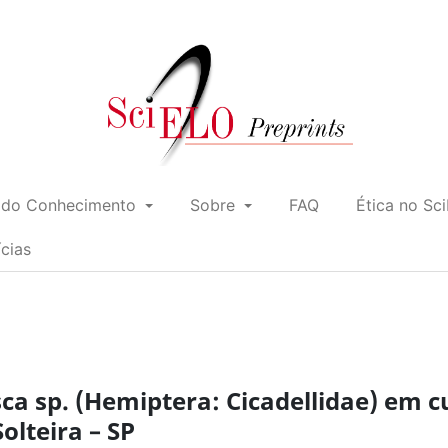
 do Conhecimento
Sobre
FAQ
Ética no Sc
ícias
a sp. (Hemiptera: Cicadellidae) em c
olteira – SP