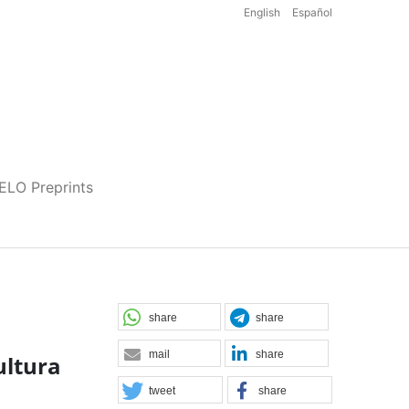
English
Español
iELO Preprints
share
share
mail
share
ultura
tweet
share