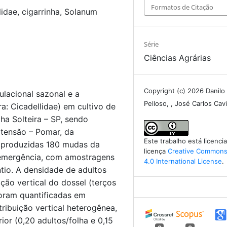
Formatos de Citação
idae, cigarrinha, Solanum
Série
Ciências Agrárias
Copyright (c) 2026 Danilo
ulacional sazonal e a
Pelloso, , José Carlos Cavi
a: Cicadellidae) em cultivo de
lha Solteira – SP, sendo
xtensão – Pomar, da
Este trabalho está licenc
m produzidas 180 mudas da
licença
Creative Commons 
 a emergência, com amostragens
4.0 International License
.
ntio. A densidade de adultos
ação vertical do dossel (terços
 foram quantificadas em
ribuição vertical heterogênea,
or (0,20 adultos/folha e 0,15