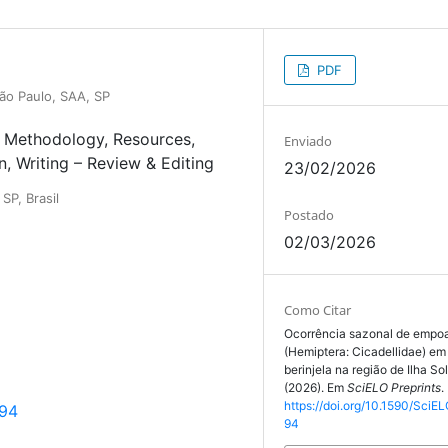
PDF
ão Paulo, SAA, SP
Methodology
Resources
Enviado
n
Writing – Review & Editing
23/02/2026
SP, Brasil
Postado
02/03/2026
Como Citar
Ocorrência sazonal de empoa
(Hemiptera: Cicadellidae) em
berinjela na região de Ilha Sol
(2026). Em
SciELO Preprints
.
https://doi.org/10.1590/SciEL
194
94