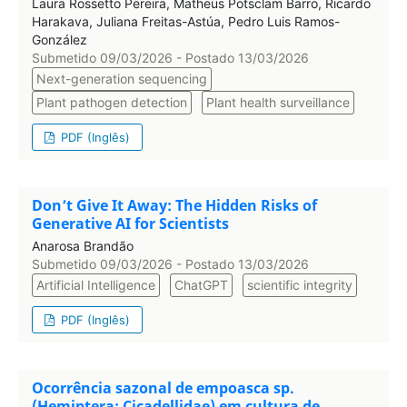
Laura Rossetto Pereira, Matheus Potsclam Barro, Ricardo
Harakava, Juliana Freitas-Astúa, Pedro Luis Ramos-
González
Submetido 09/03/2026 - Postado 13/03/2026
Next-generation sequencing
Plant pathogen detection
Plant health surveillance
PDF (Inglês)
Don’t Give It Away: The Hidden Risks of
Generative AI for Scientists
Anarosa Brandão
Submetido 09/03/2026 - Postado 13/03/2026
Artificial Intelligence
ChatGPT
scientific integrity
PDF (Inglês)
Ocorrência sazonal de empoasca sp.
(Hemiptera: Cicadellidae) em cultura de