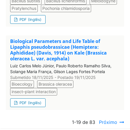
Bacillus subtilis
Bacillus licheniformis
Meloidogyne
Pratylenchus
Pochonia chlamidosporia
PDF (Inglês)
Biological Parameters and Life Table of
Lipaphis pseudobrassicae (Hemiptera:
Aphididae) (Davis, 1914) on Kale (Brassica
oleracea L. var. acephala)
Luiz Carlos Melo Júnior, Paulo Roberto Ramalho Silva,
Solange Maria França, Gilson Lages Fortes Portela
Submetido 18/11/2025 - Postado 19/11/2025
Bioecology
Brassica oleracea
insect–plant interaction
PDF (Inglês)
1-19 de 83
Próximo