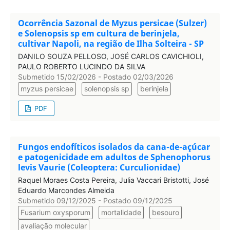
Ocorrência Sazonal de Myzus persicae (Sulzer)
e Solenopsis sp em cultura de berinjela,
cultivar Napoli, na região de Ilha Solteira - SP
DANILO SOUZA PELLOSO, JOSÉ CARLOS CAVICHIOLI,
PAULO ROBERTO LUCINDO DA SILVA
Submetido 15/02/2026 - Postado 02/03/2026
myzus persicae
solenopsis sp
berinjela
PDF
Fungos endofíticos isolados da cana-de-açúcar
e patogenicidade em adultos de Sphenophorus
levis Vaurie (Coleoptera: Curculionidae)
Raquel Moraes Costa Pereira, Julia Vaccari Bristotti, José
Eduardo Marcondes Almeida
Submetido 09/12/2025 - Postado 09/12/2025
Fusarium oxysporum
mortalidade
besouro
avaliação molecular