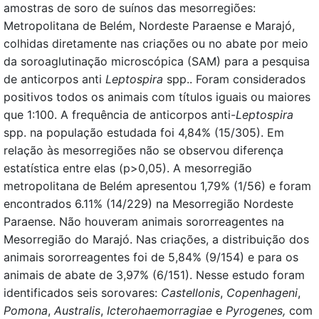
amostras de soro de suínos das mesorregiões:
Metropolitana de Belém, Nordeste Paraense e Marajó,
colhidas diretamente nas criações ou no abate por meio
da soroaglutinação microscópica (SAM) para a pesquisa
de anticorpos anti
Leptospira
spp.. Foram considerados
positivos todos os animais com títulos iguais ou maiores
que 1:100. A frequência de anticorpos anti-
Leptospira
spp. na população estudada foi 4,84% (15/305). Em
relação às mesorregiões não se observou diferença
estatística entre elas (p>0,05). A mesorregião
metropolitana de Belém apresentou 1,79% (1/56) e foram
encontrados 6.11% (14/229) na Mesorregião Nordeste
Paraense. Não houveram animais sororreagentes na
Mesorregião do Marajó. Nas criações, a distribuição dos
animais sororreagentes foi de 5,84% (9/154) e para os
animais de abate de 3,97% (6/151). Nesse estudo foram
identificados seis sorovares:
Castellonis
,
Copenhageni
,
Pomona
,
Australis
,
Icterohaemorragiae
e
Pyrogenes,
com