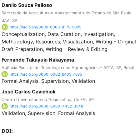
Danilo Souza Pelloso
Secretaria da Agricultura e Abastecimento do Estado de São Paulo,
SAA, SP
https://orcid.org/0009-0003-8179-9095
Conceptualization
Data Curation
Investigation
Methodology
Resources
Visualization
Writing – Original
Draft Preparation
Writing – Review & Editing
Fernando Takayuki Nakayama
Agência Paulista de Tecnologia dos Agronegócios – APTA, SP, Brasil
https://orcid.org/0000-0002-6405-7685
Formal Analysis
Supervision
Validation
José Carlos Cavichioli
Centro Universitário de Adamantina, UniFAI, SP
https://orcid.org/0000-0003-4432-3648
Validation
Supervision
Formal Analysis
DOI: