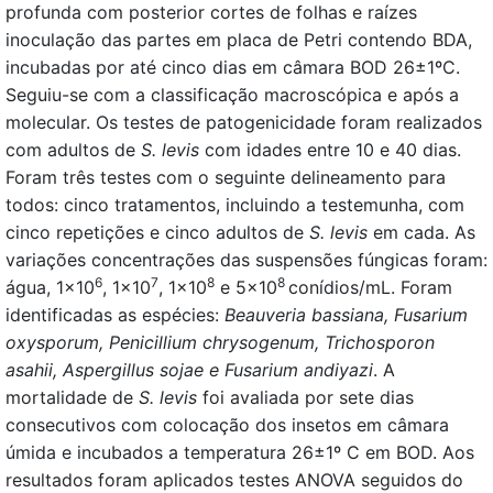
profunda com posterior cortes de folhas e raízes
inoculação das partes em placa de Petri contendo BDA,
incubadas por até cinco dias em câmara BOD 26±1ºC.
Seguiu-se com a classificação macroscópica e após a
molecular. Os testes de patogenicidade foram realizados
com adultos de
S. levis
com idades entre 10 e 40 dias.
Foram três testes com o seguinte delineamento para
todos: cinco tratamentos, incluindo a testemunha, com
cinco repetições e cinco adultos de
S. levis
em cada. As
variações concentrações das suspensões fúngicas foram:
6
7
8
8
água, 1x10
, 1x10
, 1x10
e 5x10
conídios/mL. Foram
identificadas as espécies:
Beauveria bassiana, Fusarium
oxysporum, Penicillium chrysogenum, Trichosporon
asahii, Aspergillus sojae e Fusarium andiyazi
. A
mortalidade de
S. levis
foi avaliada por sete dias
consecutivos com colocação dos insetos em câmara
úmida e incubados a temperatura 26±1º C em BOD. Aos
resultados foram aplicados testes ANOVA seguidos do