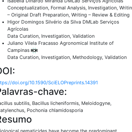
Isabella Dinardo Miranda
DMLab Serviços Agrícolas
Conceptualization
Formal Analysis
Investigation
Writi
– Original Draft Preparation
Writing – Review & Editing
Higor Domingos Silvério da Silva
DMLab Serviços
Agrícolas
Data Curation
Investigation
Validation
Juliano Vilela Fracasso
Agronomical Institute of
Campinas
Data Curation
Investigation
Methodology
Validation
DOI:
ttps://doi.org/10.1590/SciELOPreprints.14391
Palavras-chave:
cillus subtilis, Bacillus licheniformis, Meloidogyne,
ratylenchus, Pochonia chlamidosporia
Resumo
iological nematicides have become the predominant