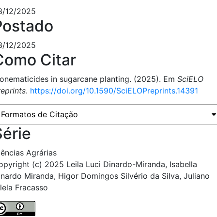
3/12/2025
Postado
3/12/2025
Como Citar
ionematicides in sugarcane planting. (2025). Em
SciELO
reprints
.
https://doi.org/10.1590/SciELOPreprints.14391
Formatos de Citação
Série
iências Agrárias
opyright (c) 2025 Leila Luci Dinardo-Miranda, Isabella
inardo Miranda, Higor Domingos Silvério da Silva, Juliano
ilela Fracasso