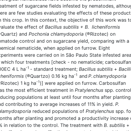
reatment of sugarcane fields infested by nematodes, althou
here are few studies evaluating the effects of these product
 this crop. In this context, the objective of this work was t
valuate the effect of
Bacillus subtilis + B. licheniformis
®Quartz) and
Pochonia chlamydoporia
(®Rizotec) on
ematode control and on sugarcane yield, comparing with a
hemical nematicide, when applied on furrow. Eight
xperiments were carried on in São Paulo State infested area
n which four treatments [check - no nematicide; carbosulfan
-1
00EC 4 L ha
- standard treatment;
Bacillus subtilis
+
Bacil
-1
cheniformis
(®Quartzo) 0.16 kg ha
and
P
.
chlamydoporia
-1
®Rizotec) 1 kg ha
)] were applied on furrow. Carbosulfan
as the most efficient treatment in
Pratylenchus
spp. control
ducing populations at least until four months after planting
nd contributing to average increases of 11% in yield.
P.
hlamydosporia
reduced populations of
Pratylenchus
spp. fo
onths after planting and promoted a productivity increase 
% in relation to the control. The treatment with
B. subtilis
+