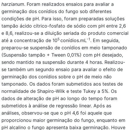
harzianum
. Foram realizados ensaios para avaliar a
germinação dos conídios do fungo sob diferentes
condições de pH. Para isso, foram preparadas soluções
tampão ácido cítrico-fosfato de sódio com pH entre 2,6
e 8,6, realizou-se a diluição seriada do produto comercial
5
-1
até a concentração de 10
conídios.mL
. Em seguida,
preparou-se suspensão de conídios em meio tamponado
(Suspensão tampão + Tween 0,01%) com pH desejado,
sendo mantido na suspensão durante 4 horas. Realizou-
se também um segundo ensaio para avaliar o efeito de
germinação dos conídios sobre o pH de meio não
tamponado. Os dados foram submetidos aos testes de
normalidade de Shapiro-Wilk e teste Tukey a 5%. Os
dados de alteração de pH ao longo do tempo foram
submetidos à análise de regressão linear. Após as
análises, observou-se que o pH 4,6 foi aquele que
proporcionou maior germinação do fungo, enquanto em
pH alcalino o fungo apresenta baixa germinação. Houve