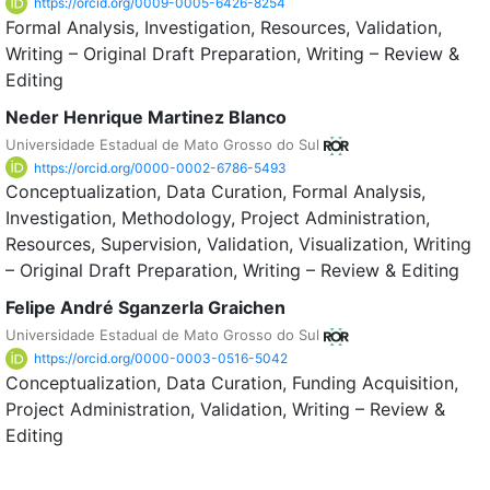
https://orcid.org/0009-0005-6426-8254
Formal Analysis
Investigation
Resources
Validation
Writing – Original Draft Preparation
Writing – Review &
Editing
Neder Henrique Martinez Blanco
Universidade Estadual de Mato Grosso do Sul
https://orcid.org/0000-0002-6786-5493
Conceptualization
Data Curation
Formal Analysis
Investigation
Methodology
Project Administration
Resources
Supervision
Validation
Visualization
Writing
– Original Draft Preparation
Writing – Review & Editing
Felipe André Sganzerla Graichen
Universidade Estadual de Mato Grosso do Sul
https://orcid.org/0000-0003-0516-5042
Conceptualization
Data Curation
Funding Acquisition
Project Administration
Validation
Writing – Review &
Editing