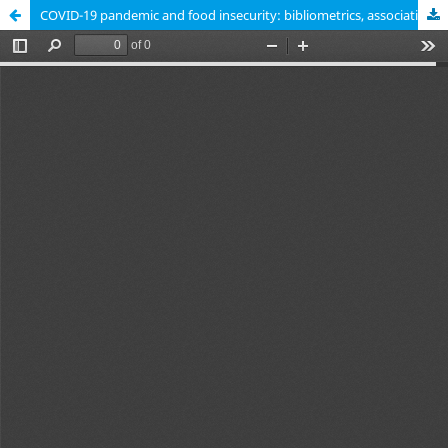
COVID-19 pandemic and food insecurity: bibliometrics, associations, interferences, and perspectives