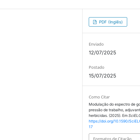
PDF (Inglês)
Enviado
12/07/2025
Postado
15/07/2025
Como Citar
Modulação do espectro de go
pressão de trabalho, adjuvan
herbicidas. (2025). Em
SciELO
https://doi.org/10.1590/SciEL
17
Formatos de Citação