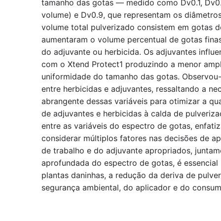
tamanho das gotas — medido como Dv0.1, Dv0.
volume) e Dv0.9, que representam os diâmetro
volume total pulverizado consistem em gotas 
aumentaram o volume percentual de gotas fina
do adjuvante ou herbicida. Os adjuvantes influ
com o Xtend Protect1 produzindo a menor ampli
uniformidade do tamanho das gotas. Observou-s
entre herbicidas e adjuvantes, ressaltando a n
abrangente dessas variáveis para otimizar a qu
de adjuvantes e herbicidas à calda de pulveriza
entre as variáveis do espectro de gotas, enfat
considerar múltiplos fatores nas decisões de a
de trabalho e do adjuvante apropriados, junta
aprofundada do espectro de gotas, é essencial 
plantas daninhas, a redução da deriva de pulver
segurança ambiental, do aplicador e do consum