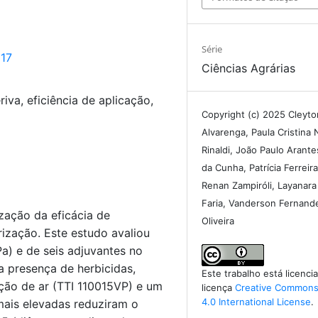
Série
617
Ciências Agrárias
iva, eficiência de aplicação,
Copyright (c) 2025 Cleyto
Alvarenga, Paula Cristina 
Rinaldi, João Paulo Arant
da Cunha, Patrícia Ferreir
Renan Zampiróli, Layanara 
Faria, Vanderson Fernand
zação da eficácia de
Oliveira
rização. Este estudo avaliou
a) e de seis adjuvantes no
a presença de herbicidas,
Este trabalho está licenc
ção de ar (TTI 110015VP) e um
licença
Creative Commons 
4.0 International License
.
 mais elevadas reduziram o