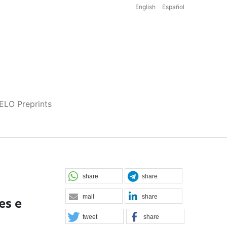
English
Español
iELO Preprints
share
share
mail
share
es e
tweet
share