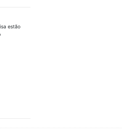
isa estão
o