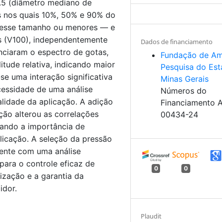
5 (diâmetro mediano de
s nos quais 10%, 50% e 90% do
desse tamanho ou menores — e
s (V100), independentemente
Dados de financiamento
enciaram o espectro de gotas,
Fundação de Am
tude relativa, indicando maior
Pesquisa do Es
e uma interação significativa
Minas Gerais
ecessidade de uma análise
Números do
alidade da aplicação. A adição
Financiamento 
ção alterou as correlações
00434-24
izando a importância de
plicação. A seleção da pressão
mente com uma análise
para o controle eficaz de
0
0
ização e a garantia da
idor.
Plaudit