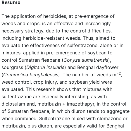
Resumo
The application of herbicides, at pre-emergence of
weeds and crops, is an effective and increasingly
necessary strategy, due to the control difficulties,
including herbicide-resistant weeds. Thus, aimed to
evaluate the effectiveness of sulfentrazone, alone or in
mixtures, applied in pre-emergence of soybean to
control Sumatran fleabane (
Conyza sumatrensis
),
sourgrass (
Digitaria insularis
) and Benghal dayflower
−2
(
Commelina benghalensis
). The number of weeds m
,
weed control, crop injury, and soybean yield were
evaluated. This research shows that mixtures with
sulfentrazone are especially interesting, as with
diclosulam and, metribuzin + imazethapyr, in the control
of Sumatran fleabane, in which diuron tends to aggregate
when combined. Sulfentrazone mixed with clomazone or
metribuzin, plus diuron, are especially valid for Benghal