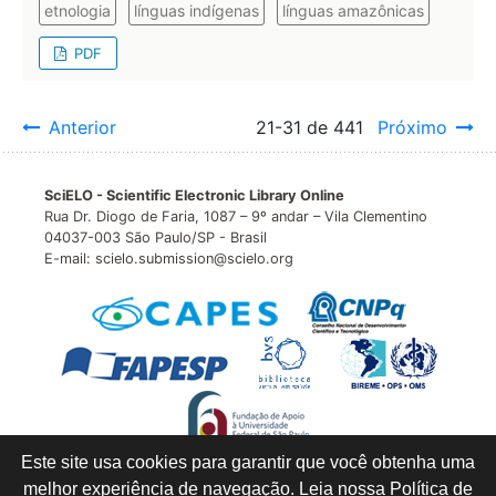
etnologia
línguas indígenas
línguas amazônicas
PDF
Anterior
21-31 de 441
Próximo
SciELO - Scientific Electronic Library Online
Rua Dr. Diogo de Faria, 1087 – 9º andar – Vila Clementino
04037-003 São Paulo/SP - Brasil
E-mail: scielo.submission@scielo.org
Este site usa cookies para garantir que você obtenha uma
melhor experiência de navegação. Leia nossa
Política de