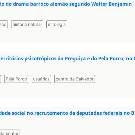
ndo do drama barroco alemão segundo Walter Benjamin
oco
história natural
mitologia
rritórios psicotrópicos da Preguiça e do Pela Porco, no 
Pela Porco
usuários
centro de Salvador
idade social no recrutamento de deputadas federais no Br
rlamentar