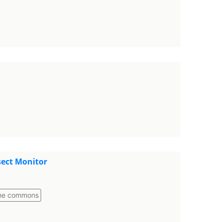
sect Monitor
he commons