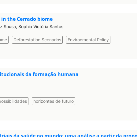
 in the Cerrado biome
az Sousa, Sophia Victória Santos
iome
Deforestation Scenarios
Environmental Policy
stitucionais da formação humana
possibilidades
horizontes de futuro
ais da saúde no mundo: uma análise a partir da propos