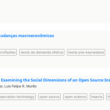
e mudanças macroeconômicas
profissões
teoria da demanda efetiva
teoria pós-keynesiana
Examining the Social Dimensions of an Open Source In
 Luis Felipe R. Murillo
servation technology
open source
open science
insects
t