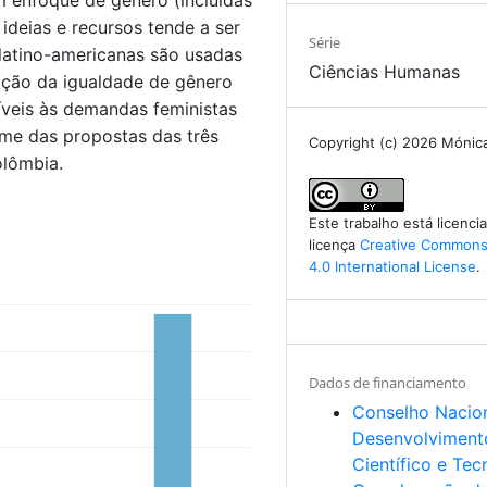
m enfoque de gênero (incluídas
 ideias e recursos tende a ser
Série
s latino-americanas são usadas
Ciências Humanas
ção da igualdade de gênero
íveis às demandas feministas
ame das propostas das três
Copyright (c) 2026 Mónic
olômbia.
Este trabalho está licenc
licença
Creative Commons 
4.0 International License
.
Dados de financiamento
Conselho Nacio
Desenvolviment
Científico e Tec