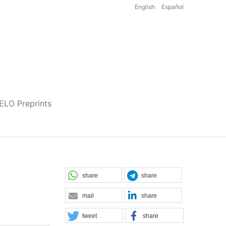
English
Español
iELO Preprints
share
share
mail
share
tweet
share