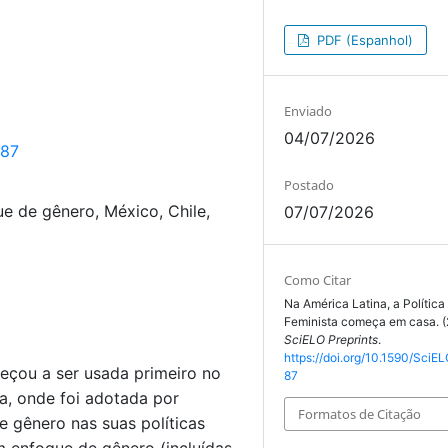
PDF (Espanhol)
Enviado
04/07/2026
787
Postado
que de gênero, México, Chile,
07/07/2026
Como Citar
Na América Latina, a Política 
Feminista começa em casa. (
SciELO Preprints
.
https://doi.org/10.1590/SciEL
meçou a ser usada primeiro no
87
a, onde foi adotada por
Formatos de Citação
 gênero nas suas políticas