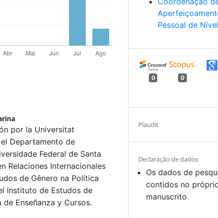
Coordenação d
Aperfeiçoament
Pessoal de Níve
0
0
arina
Plaudit
ón por la Universitat
 el Departamento de
iversidade Federal de Santa
Declaração de dados
n Relaciones Internacionales
Os dados de pesqu
tudos de Gênero na Política
contidos no própri
l Instituto de Estudos de
manuscrito
 de Enseñanza y Cursos.