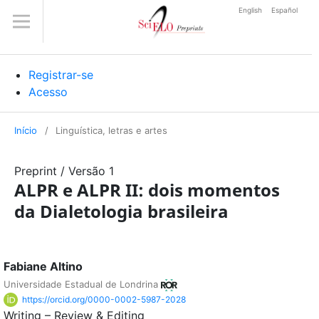
English
Español
Registrar-se
Acesso
Início
/
Linguística, letras e artes
Preprint
/
Versão 1
ALPR e ALPR II: dois momentos
da Dialetologia brasileira
Fabiane Altino
Universidade Estadual de Londrina
https://orcid.org/0000-0002-5987-2028
Writing – Review & Editing