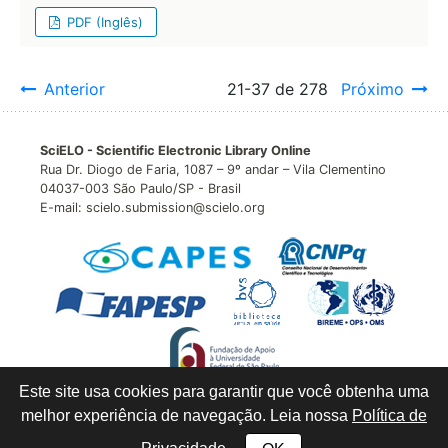
PDF (Inglês)
Anterior
21-37 de 278
Próximo
SciELO - Scientific Electronic Library Online
Rua Dr. Diogo de Faria, 1087 – 9º andar – Vila Clementino
04037-003 São Paulo/SP - Brasil
E-mail: scielo.submission@scielo.org
Este site usa cookies para garantir que você obtenha uma
melhor experiência de navegação. Leia nossa
Política de