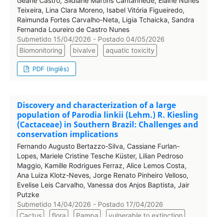
Geane Castro, Sildiane Martins Cantanhêde, Elaine Nunes
Teixeira, Lina Clara Moreno, Isabel Vitória Figueiredo,
Raimunda Fortes Carvalho-Neta, Ligia Tchaicka, Sandra
Fernanda Loureiro de Castro Nunes
Submetido 15/04/2026 - Postado 04/05/2026
Biomonitoring
bivalve
aquatic toxicity
PDF (Inglês)
Discovery and characterization of a large
population of Parodia linkii (Lehm.) R. Kiesling
(Cactaceae) in Southern Brazil: Challenges and
conservation implications
Fernando Augusto Bertazzo-Silva, Cassiane Furlan-
Lopes, Mariele Cristine Tesche Küster, Lilian Pedroso
Maggio, Kamille Rodrigues Ferraz, Alice Lemos Costa,
Ana Luiza Klotz-Neves, Jorge Renato Pinheiro Velloso,
Evelise Leis Carvalho, Vanessa dos Anjos Baptista, Jair
Putzke
Submetido 14/04/2026 - Postado 17/04/2026
Cactus
flora
Pampa
vulnerable to extinction