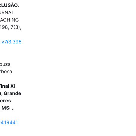
CLUSÃO.
URNAL
EACHING
98, 7(3),
.v7i3.396
Souza
arbosa
inal Xi
, Grande
heres
 MS: .
14.19441