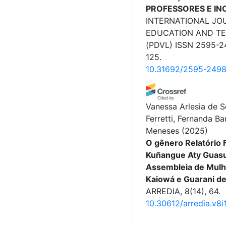
PROFESSORES E IN
INTERNATIONAL JO
EDUCATION AND T
(PDVL) ISSN 2595-24
125.
10.31692/2595-2498
Vanessa Arlesia de 
Ferretti, Fernanda B
Meneses
(2025)
O gênero Relatório F
Kuñangue Aty Guasu
Assembleia de Mul
Kaiowá e Guarani de
ARREDIA, 8(14), 64.
10.30612/arredia.v8i