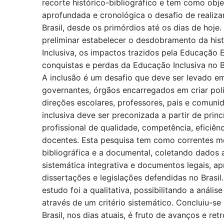
recorte histórico-bibliográfico e tem como obje
aprofundada e cronológica o desafio de realiza
Brasil, desde os primórdios até os dias de hoj
preliminar estabelecer o desdobramento da his
Inclusiva, os impactos trazidos pela Educação E
conquistas e perdas da Educação Inclusiva no B
A inclusão é um desafio que deve ser levado e
governantes, órgãos encarregados em criar polí
direções escolares, professores, pais e comun
inclusiva deve ser preconizada a partir de princ
profissional de qualidade, competência, eficiên
docentes. Esta pesquisa tem como correntes m
bibliográfica e a documental, coletando dados a
sistemática integrativa e documentos legais, ap
dissertações e legislações defendidas no Brasil
estudo foi a qualitativa, possibilitando a análi
através de um critério sistemático. Concluiu-se
Brasil, nos dias atuais, é fruto de avanços e re