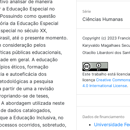
tivo analisar de maneira
r a Educação Especial no
Série
e. Possuindo como questão
Ciências Humanas
tória da Educação Especial
special no século XX,
rasil, até o presente momento.
Copyright (c) 2023 Franci
m consideração pelos
Karyvaldo Magalhaes Sec
ticas públicas educacionais,
Otacílio Libardoni dos San
idade em geral. A educação
ípios éticos, formação
cia e autoeficácia dos
Este trabalho está licenc
licença
Creative Commons 
etodológicas a pesquisa
4.0 International License
.
 partir de uma a revisão
ropriando-se de teses,
. A abordagem utilizada neste
se de dados catalogados,
Dados de financiamento
 que a Educação Inclusiva, no
Universidade Fe
trocessos ocorridos, sobretudo,