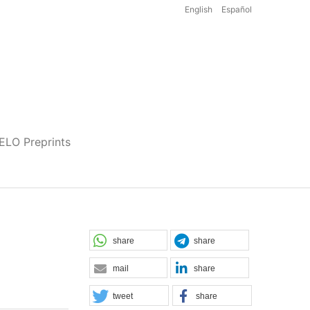
English
Español
iELO Preprints
share
share
mail
share
tweet
share