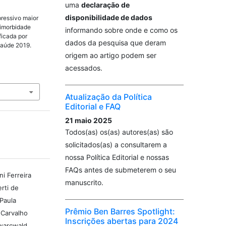
uma
declaração de
disponibilidade de dados
pressivo maior
timorbidade
informando sobre onde e como os
ificada por
dados da pesquisa que deram
Saúde 2019.
origem ao artigo podem ser
acessados.
Atualização da Política
Editorial e FAQ
21 maio 2025
Todos(as) os(as) autores(as) são
solicitados(as) a consultarem a
nossa Política Editorial e nossas
FAQs antes de submeterem o seu
i Ferreira
manuscrito.
erti de
Paula
Prêmio Ben Barres Spotlight:
 Carvalho
Inscrições abertas para 2024
warcwald