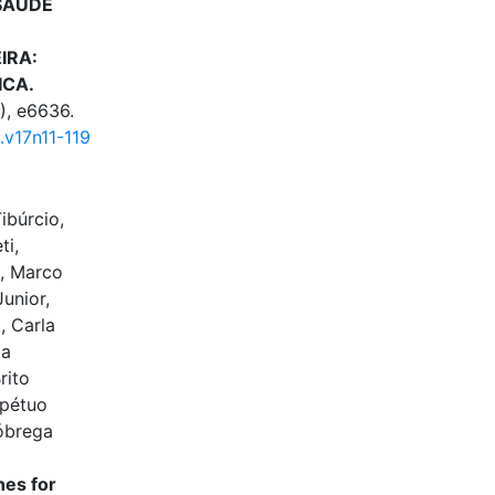
SAÚDE
IRA:
ICA.
), e6636.
.v17n11-119
ibúrcio,
ti,
n, Marco
unior,
, Carla
ia
rito
rpétuo
óbrega
nes for