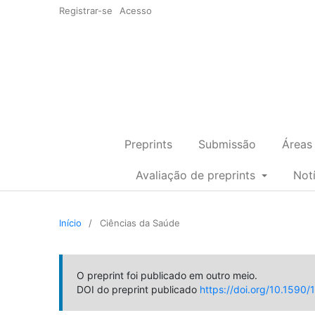
Registrar-se
Acesso
Preprints
Submissão
Áreas
Avaliação de preprints
Not
Início
/
Ciências da Saúde
O preprint foi publicado em outro meio.
DOI do preprint publicado
https://doi.org/10.1590