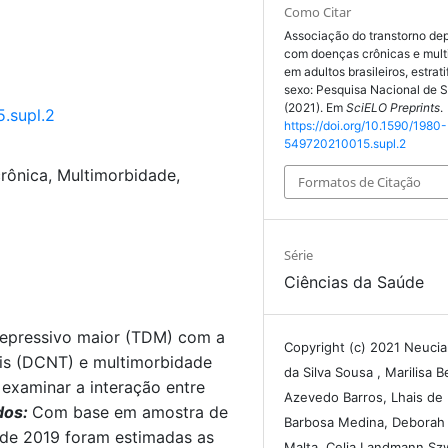
Como Citar
Associação do transtorno de
com doenças crônicas e mul
em adultos brasileiros, estrat
sexo: Pesquisa Nacional de 
(2021). Em
SciELO Preprints
.
.supl.2
https://doi.org/10.1590/1980-
549720210015.supl.2
rônica, Multimorbidade,
Formatos de Citação
Série
Ciências da Saúde
depressivo maior (TDM) com a
Copyright (c) 2021 Neucian
eis (DCNT) e multimorbidade
da Silva Sousa , Marilisa B
e examinar a interação entre
Azevedo Barros, Lhais de 
os:
Com base em amostra de
Barbosa Medina, Deborah
 de 2019 foram estimadas as
Malta, Celia Landmann Sz