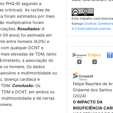
nto PHQ-9) segundo a
s crônicas). As razões de
nça foram estimados por meio
Este trabalho está licenc
ão multiplicativa foram
licença
Creative Commons 
ociações.
Resultados:
A
4.0 International License
.
18-59 anos) foi estimada em
ante entre homens (6,0%) e
os com qualquer DCNT e
 mais elevadas de TDM, tanto
Entretanto, a associação do
6
3
re os homens. Os dados
asculino e multimorbidade ou
o, doença cardíaca e
Felipe Reschke de Ar
 o TDM.
Conclusão:
Os
Gislanne dos Santos
tre TDM e DCNT, em ambos os
(2024)
a multimorbidade e de certas
O IMPACTO DA
homens.
INSUFICIÊNCIA CA