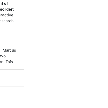
t of
sorder:
eractive
esearch,
, Marcus
tavo
n, Taís
alence of
ms and
rs in
us: a
cross-