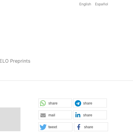
English
Español
iELO Preprints
share
share
mail
share
tweet
share