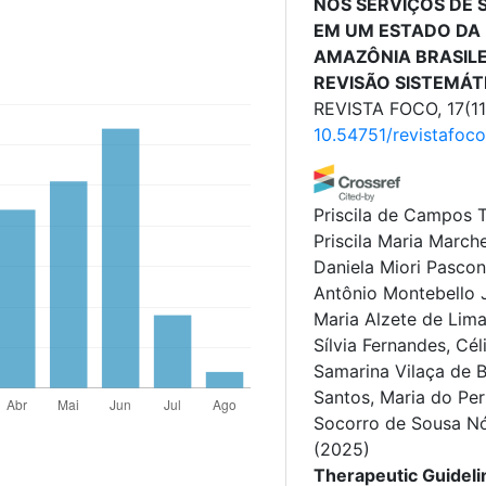
NOS SERVIÇOS DE 
EM UM ESTADO DA
AMAZÔNIA BRASILE
REVISÃO SISTEMÁT
REVISTA FOCO, 17(11
10.54751/revistafoco
Priscila de Campos T
Priscila Maria Marche
Daniela Miori Pasco
Antônio Montebello J
Maria Alzete de Lima
Sílvia Fernandes, Cél
Samarina Vilaça de B
Santos, Maria do Pe
Socorro de Sousa N
(2025)
Therapeutic Guideli