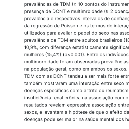
prevalências de TDM (≥ 10 pontos do instrume
presença de DCNT e multimrbidade (≥ 2 doença
prevalência e respectivos intervalos de confia
da regressão de Poisson e os termos de interaç
utilizados para avaliar o papel do sexo nas ass
prevalência de TDM entre adultos brasileiros (
10,9%, com diferença estatisticamente signific
mulheres (15,4%) (p<0,001). Entre os indivídu
multimorbidade foram observadas prevalências
na população geral, como em ambos os sexos. 
TDM com as DCNT tendeu a ser mais forte ent
também mostraram uma interação entre sexo m
doenças específicas como artrite ou reumatism
insuficiência renal crônica na associação com
resultados revelam expressiva associação en
sexos, e levantam a hipótese de que o efeito d
doenças pode ser maior na saúde mental dos 