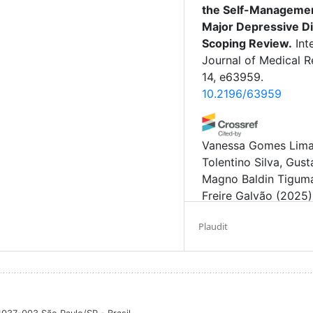
the Self-Managemen
Major Depressive Di
Scoping Review.
Int
Journal of Medical R
14, e63959.
10.2196/63959
Vanessa Gomes Lima
Tolentino Silva, Gus
Magno Baldin Tiguma
Freire Galvão
(2025)
Changes in the prev
Plaudit
severe anxiety and
depression sympto
the associated facto
adults living in Mana
comparison of two 