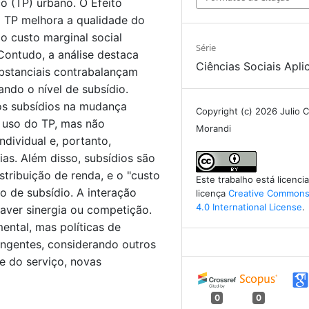
o (TP) urbano. O Efeito
TP melhora a qualidade do
o custo marginal social
Série
 Contudo, a análise destaca
Ciências Sociais Apli
ubstanciais contrabalançam
ando o nível de subsídio.
os subsídios na mudança
Copyright (c) 2026 Julio C
 uso do TP, mas não
Morandi
dividual e, portanto,
ias. Além disso, subsídios são
tribuição de renda, e o "custo
Este trabalho está licenc
o de subsídio. A interação
licença
Creative Commons 
4.0 International License
.
ver sinergia ou competição.
ental, mas políticas de
angentes, considerando outros
e do serviço, novas
0
0