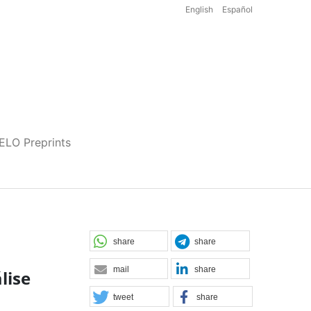
English
Español
iELO Preprints
share
share
mail
share
lise
tweet
share