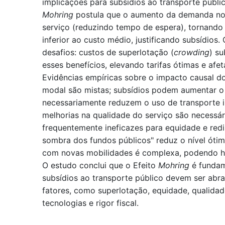
implicações para subsídios ao transporte públic
Mohring
postula que o aumento da demanda no 
serviço (reduzindo tempo de espera), tornando 
inferior ao custo médio, justificando subsídios.
desafios: custos de superlotação (
crowding
) s
esses benefícios, elevando tarifas ótimas e afet
Evidências empíricas sobre o impacto causal d
modal são mistas; subsídios podem aumentar o
necessariamente reduzem o uso de transporte in
melhorias na qualidade do serviço são necessár
frequentemente ineficazes para equidade e redis
sombra dos fundos públicos" reduz o nível ótim
com novas mobilidades é complexa, podendo ha
O estudo conclui que o Efeito
Mohring
é fundam
subsídios ao transporte público devem ser abr
fatores, como superlotação, equidade, qualidad
tecnologias e rigor fiscal.