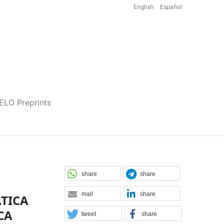
English
Español
iELO Preprints
share
share
mail
share
ÁTICA
CA
tweet
share