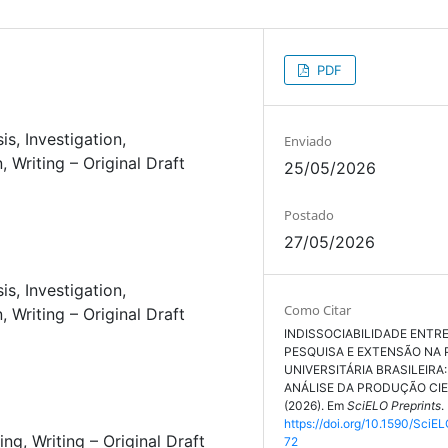
PDF
sis
Investigation
Enviado
n
Writing – Original Draft
25/05/2026
Postado
27/05/2026
sis
Investigation
Como Citar
n
Writing – Original Draft
INDISSOCIABILIDADE ENTRE
PESQUISA E EXTENSÃO NA 
UNIVERSITÁRIA BRASILEIRA
ANÁLISE DA PRODUÇÃO CIE
(2026). Em
SciELO Preprints
.
https://doi.org/10.1590/SciEL
ing
Writing – Original Draft
72