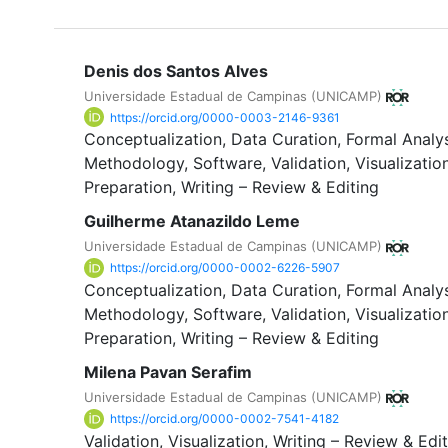
Denis dos Santos Alves
Universidade Estadual de Campinas (UNICAMP)
https://orcid.org/0000-0003-2146-9361
Conceptualization
Data Curation
Formal Analy
Methodology
Software
Validation
Visualizatio
Preparation
Writing – Review & Editing
Guilherme Atanazildo Leme
Universidade Estadual de Campinas (UNICAMP)
https://orcid.org/0000-0002-6226-5907
Conceptualization
Data Curation
Formal Analy
Methodology
Software
Validation
Visualizatio
Preparation
Writing – Review & Editing
Milena Pavan Serafim
Universidade Estadual de Campinas (UNICAMP)
https://orcid.org/0000-0002-7541-4182
Validation
Visualization
Writing – Review & Edit