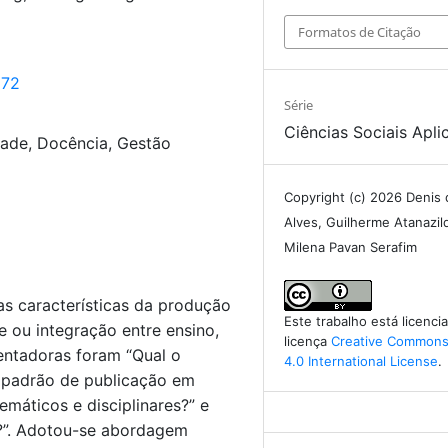
Formatos de Citação
272
Série
Ciências Sociais Apli
ade, Docência, Gestão
Copyright (c) 2026 Denis
Alves, Guilherme Atanazi
Milena Pavan Serafim
 as características da produção
Este trabalho está licenc
de ou integração entre ensino,
licença
Creative Commons 
ientadoras foram “Qual o
4.0 International License
.
o padrão de publicação em
temáticos e disciplinares?” e
as?”. Adotou-se abordagem