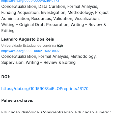
https://orcid.org/0009-0009-8216-0473
Conceptualization
Data Curation
Formal Analysis
Funding Acquisition
Investigation
Methodology
Project
Administration
Resources
Validation
Visualization
Writing – Original Draft Preparation
Writing – Review &
Editing
Leandro Augusto Dos Reis
Universidade Estadual de Londrina
https://orcid.org/0000-0002-2502-8902
Conceptualization
Formal Analysis
Methodology
Supervision
Writing – Review & Editing
DOI:
https://doi.org/10.1590/SciELOPreprints.16170
Palavras-chave:
Educação dialógica, Conscientização, Educação superior