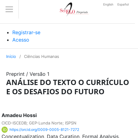
English
Español
Registrar-se
Acesso
Início
/
Ciências Humanas
Preprint
/
Versão 1
ANÁLISE DO TEXTO O CURRÍCULO
E OS DESAFIOS DO FUTURO
Amadeu Hossi
CICD-ISCEDB; GEP-Lunda Norte; ISPSN
https://orcid.org/0009-0005-8121-7272
Conceptualization
Data Curation
Formal Analysis