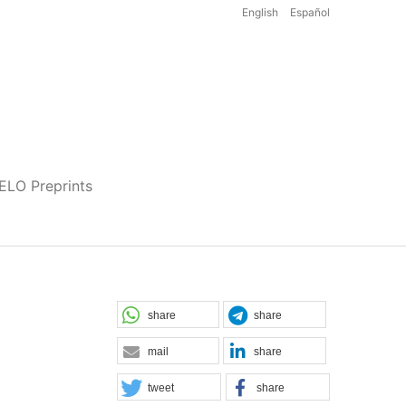
English
Español
iELO Preprints
share
share
mail
share
tweet
share