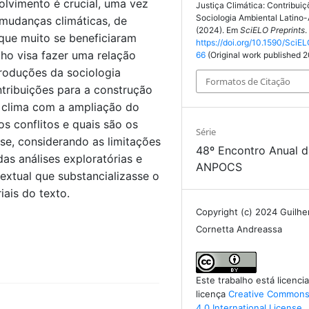
lvimento é crucial, uma vez
Justiça Climática: Contribui
Sociologia Ambiental Latino
mudanças climáticas, de
(2024). Em
SciELO Preprints
.
 que muito se beneficiaram
https://doi.org/10.1590/SciEL
lho visa fazer uma relação
66
(Original work published 
roduções da sociologia
Formatos de Citação
ntribuições para a construção
 clima com a ampliação do
s conflitos e quais são os
Série
se, considerando as limitações
48º Encontro Anual 
das análises exploratórias e
ANPOCS
textual que substancializasse o
iais do texto.
Copyright (c) 2024 Guilh
Cornetta Andreassa
Este trabalho está licenc
licença
Creative Commons 
4.0 International License
.