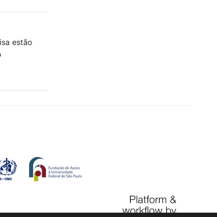
isa estão
o