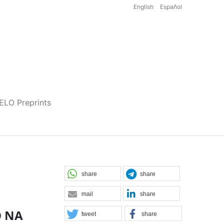
English
Español
iELO Preprints
share
share
mail
share
O NA
tweet
share