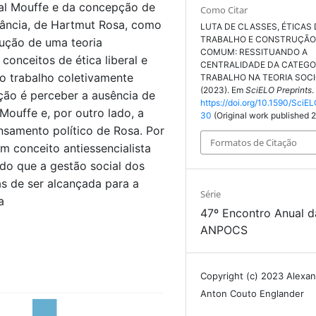
tal Mouffe e da concepção de
Como Citar
ância, de Hartmut Rosa, como
LUTA DE CLASSES, ÉTICAS
TRABALHO E CONSTRUÇÃO
rução de uma teoria
COMUM: RESSITUANDO A
 conceitos de ética liberal e
CENTRALIDADE DA CATEGO
 do trabalho coletivamente
TRABALHO NA TEORIA SOCI
(2023). Em
SciELO Preprints
.
ção é perceber a ausência de
https://doi.org/10.1590/SciE
Mouffe e, por outro lado, a
30
(Original work published 
samento político de Rosa. Por
Formatos de Citação
m conceito antiessencialista
do que a gestão social dos
s de ser alcançada para a
Série
a
47º Encontro Anual d
ANPOCS
Copyright (c) 2023 Alexa
Anton Couto Englander