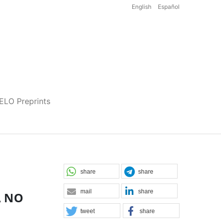
English
Español
iELO Preprints
share
share
mail
share
A NO
tweet
share