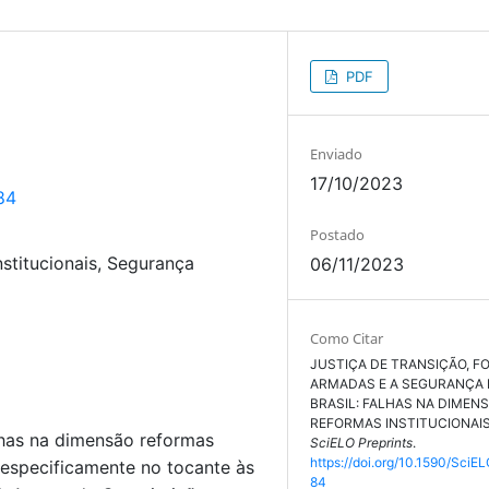
PDF
Enviado
17/10/2023
84
Postado
nstitucionais, Segurança
06/11/2023
Como Citar
JUSTIÇA DE TRANSIÇÃO, F
ARMADAS E A SEGURANÇA 
BRASIL: FALHAS NA DIMEN
REFORMAS INSTITUCIONAIS.
alhas na dimensão reformas
SciELO Preprints
.
https://doi.org/10.1590/SciEL
, especificamente no tocante às
84