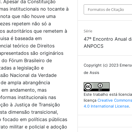
. Apesar da Constituição
mas institucionais no tocante à
Formatos de Citação
e nota que não houve uma
vezes repetem não só a
sos autoritários que remetem à
Série
quisa é baseada em
47º Encontro Anual d
ncial teórico de Direitos
ANPOCS
apresentados são originários
 do Fórum Brasileiro de
Copyright (c) 2023 Emers
zadas a legislação e
de Assis
ssão Nacional da Verdade
s de ampla abrangência
tá em andamento, mas
Este trabalho está licenc
eformas institucionais nas
licença
Creative Commons 
ção à Justiça de Transição
4.0 International License
.
sta dimensão transicional,
 focado em políticas públicas
ato militar e policial e adoção