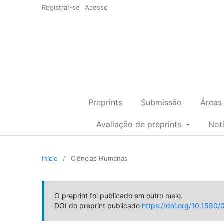
Registrar-se
Acesso
Preprints
Submissão
Áreas
Avaliação de preprints
Not
Início
/
Ciências Humanas
O preprint foi publicado em outro meio.
DOI do preprint publicado
https://doi.org/10.159