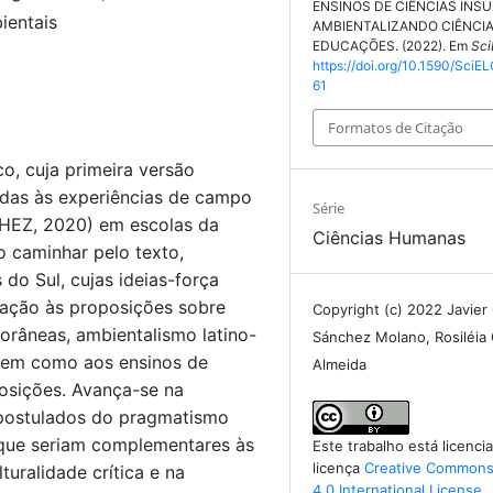
ENSINOS DE CIÊNCIAS INS
bientais
AMBIENTALIZANDO CIÊNCIA
EDUCAÇÕES. (2022). Em
Sci
https://doi.org/10.1590/SciE
61
Formatos de Citação
o, cuja primeira versão
adas às experiências de campo
Série
CHEZ, 2020) em escolas da
Ciências Humanas
o caminhar pelo texto,
o Sul, cujas ideias-força
lação às proposições sobre
Copyright (c) 2022 Javier
orâneas, ambientalismo latino-
Sánchez Molano, Rosiléia 
 bem como aos ensinos de
Almeida
osições. Avança-se na
s postulados do pragmatismo
 que seriam complementares às
Este trabalho está licenc
licença
Creative Commons 
turalidade crítica e na
4.0 International License
.