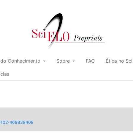
 do Conhecimento
Sobre
FAQ
Ética no Sc
ícias
0/0102-469839408