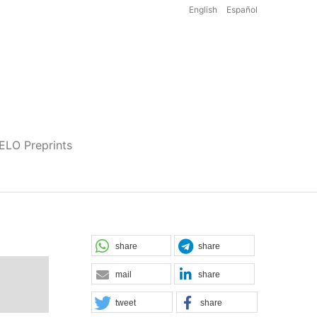
English
Español
iELO Preprints
share
share
mail
share
tweet
share