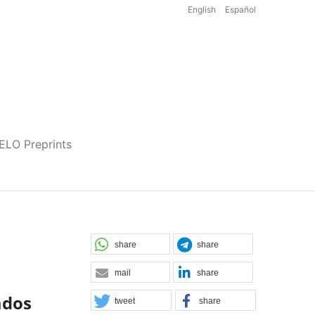
English
Español
iELO Preprints
share
share
mail
share
ados
tweet
share