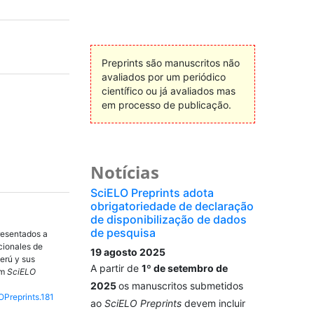
Preprints são manuscritos não
avaliados por um periódico
científico ou já avaliados mas
em processo de publicação.
Notícias
SciELO Preprints adota
obrigatoriedade de declaração
de disponibilização de dados
de pesquisa
presentados a
cionales de
19 agosto 2025
erú y sus
A partir de
1º de setembro de
Em
SciELO
2025
os manuscritos submetidos
OPreprints.181
ao
SciELO Preprints
devem incluir