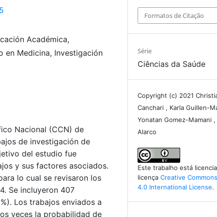
15
Formatos de Citação
icación Académica,
Série
 en Medicina, Investigación
Ciências da Saúde
Copyright (c) 2021 Christ
Canchari , Karla Guillen-M
Yonatan Gomez-Mamani , 
ífico Nacional (CCN) de
Alarco
ajos de investigación de
jetivo del estudio fue
ajos y sus factores asociados.
Este trabalho está licenc
ara lo cual se revisaron los
licença
Creative Commons 
4.0 International License
.
4. Se incluyeron 407
8%). Los trabajos enviados a
dos veces la probabilidad de