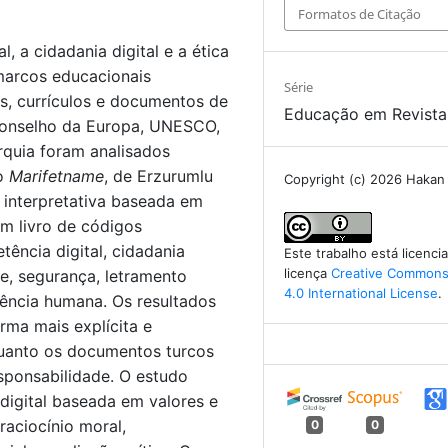
Formatos de Citação
 a cidadania digital e a ética
 marcos educacionais
Série
s, currículos e documentos de
Educação em Revista
 Conselho da Europa, UNESCO,
uia foram analisados ​​
ro
Marifetname
, de Erzurumlu
Copyright (c) 2026 Haka
 interpretativa baseada em
um livro de códigos
ência digital, cidadania
Este trabalho está licenc
licença
Creative Commons 
dade, segurança, letramento
4.0 International License
.
agência humana. Os resultados
orma mais explícita e
quanto os documentos turcos
esponsabilidade. O estudo
digital baseada em valores e
raciocínio moral,
0
0