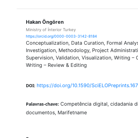
Hakan Öngören
Ministry of İnterior Turkey
https://orcid.org/0000-0003-3142-8184
Conceptualization
Data Curation
Formal Analy
Investigation
Methodology
Project Administrat
Supervision
Validation
Visualization
Writing – 
Writing – Review & Editing
https://doi.org/10.1590/SciELOPreprints.16
DOI:
Competência digital, cidadania dig
Palavras-chave:
documentos, Marifetname