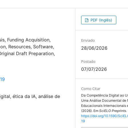
PDF (Inglês)
sis
Funding Acquisition
Enviado
ion
Resources
Software
28/06/2026
Original Draft Preparation
Postado
07/07/2026
719
Como Citar
Da Competência Digital ao Us
ital, ética da IA, análise de
Uma Análise Documental de
Educacionais Internacionais 
(2026). Em
SciELO Preprints
.
https://doi.org/10.1590/SciEL
19