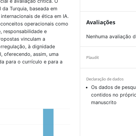
ial e avaliação crítica. O
l da Turquia, baseada em
 internacionais de ética em IA.
Avaliações
e conceitos operacionais como
e, responsabilidade e
Nenhuma avaliação d
propostas vinculam a
orregulação, à dignidade
al, oferecendo, assim, uma
Plaudit
a para o currículo e para a
Declaração de dados
Os dados de pesqu
contidos no própri
manuscrito