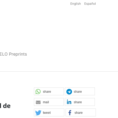
English
Español
iELO Preprints
share
share
mail
share
l de
tweet
share