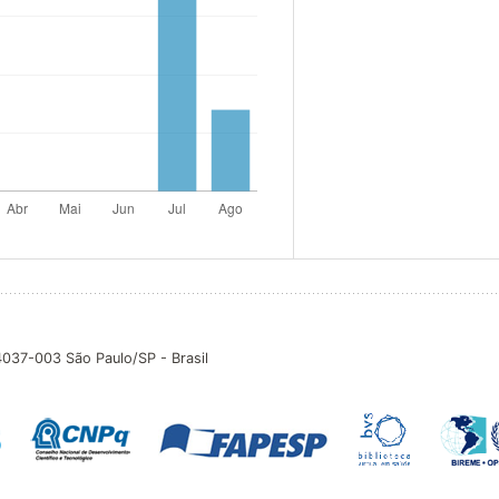
04037-003 São Paulo/SP - Brasil