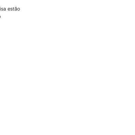
isa estão
o