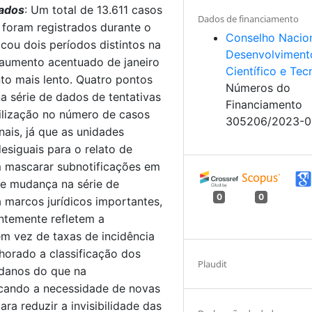
ados
: Um total de 13.611 casos
Dados de financiamento
o foram registrados durante o
Conselho Nacio
icou dois períodos distintos na
Desenvolviment
 aumento acentuado de janeiro
Científico e Tec
to mais lento. Quatro pontos
Números do
a série de dados de tentativas
Financiamento
ilização no número de casos
305206/2023-0
onais, já que as unidades
esiguais para o relato de
m mascarar subnotificações em
de mudança na série de
0
0
 marcos jurídicos importantes,
ntemente refletem a
em vez de taxas de incidência
horado a classificação dos
Plaudit
 danos do que na
tacando a necessidade de novas
ra reduzir a invisibilidade das