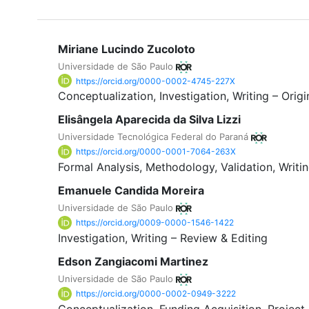
Miriane Lucindo Zucoloto
Universidade de São Paulo
https://orcid.org/0000-0002-4745-227X
Conceptualization
Investigation
Writing – Origi
Elisângela Aparecida da Silva Lizzi
Universidade Tecnológica Federal do Paraná
https://orcid.org/0000-0001-7064-263X
Formal Analysis
Methodology
Validation
Writi
Emanuele Candida Moreira
Universidade de São Paulo
https://orcid.org/0009-0000-1546-1422
Investigation
Writing – Review & Editing
Edson Zangiacomi Martinez
Universidade de São Paulo
https://orcid.org/0000-0002-0949-3222
Conceptualization
Funding Acquisition
Project