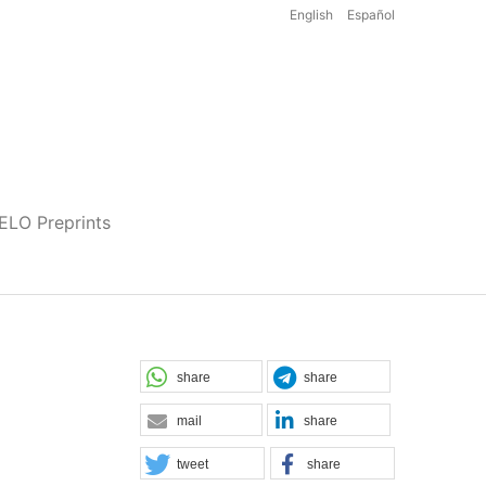
English
Español
iELO Preprints
share
share
mail
share
tweet
share