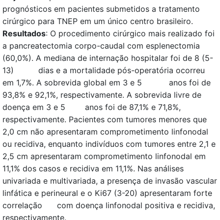
prognósticos em pacientes submetidos a tratamento
cirúrgico para TNEP em um único centro brasileiro.
Resultados
: O procedimento cirúrgico mais realizado foi
a pancreatectomia corpo-caudal com esplenectomia
(60,0%). A mediana de internação hospitalar foi de 8 (5-
13) dias e a mortalidade pós-operatória ocorreu
em 1,7%. A sobrevida global em 3 e 5 anos foi de
93,8% e 92,1%, respectivamente. A sobrevida livre de
doença em 3 e 5 anos foi de 87,1% e 71,8%,
respectivamente. Pacientes com tumores menores que
2,0 cm não apresentaram comprometimento linfonodal
ou recidiva, enquanto indivíduos com tumores entre 2,1 e
2,5 cm apresentaram comprometimento linfonodal em
11,1% dos casos e recidiva em 11,1%. Nas análises
univariada e multivariada, a presença de invasão vascular
linfática e perineural e o Ki67 (3-20) apresentaram forte
correlação com doença linfonodal positiva e recidiva,
respectivamente.