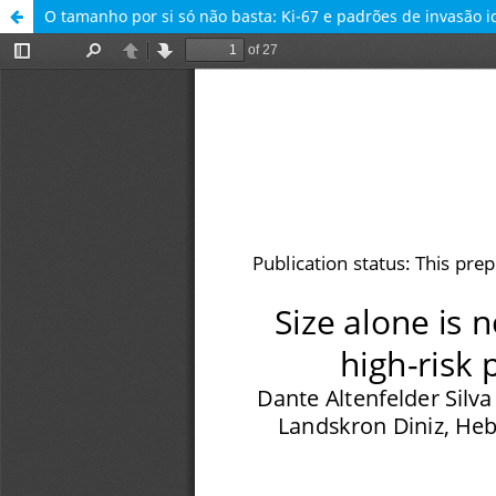
O tamanho por si só não basta: Ki-67 e padrões de invasão 