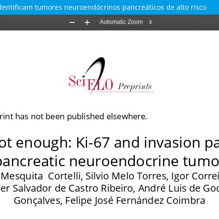
identificam tumores neuroendócrinos pancreáticos de alto risco