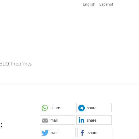
English
Español
iELO Preprints
share
share
mail
share
:
tweet
share