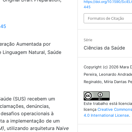
https://doi.org/10.1590/SciEL
445
Formatos de Citação
445
Série
eração Aumentada por
Ciências da Saúde
e Linguagem Natural, Saúde
Copyright (c) 2026 Mara 
Pereira, Leonardo Andrad
Reginaldo, Míria Dantas Pe
 Saúde (SUS) recebem um
Este trabalho está licenc
clamações, denúncias,
licença
Creative Commons 
 desafios operacionais à
4.0 International License
.
enta a implementação de um
M)
, utilizando arquitetura
Naive