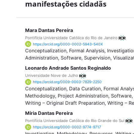
manifestações cidadãs
Mara Dantas Pereira
Pontifícia Universidade Católica do Rio de Janeiro
https://orcid.org/0000-0002-5943-540X
Conceptualization
Formal Analysis
Investigatio
Administration
Software
Supervision
Visualiza
Leonardo Andrade Santos Reginaldo
Universidade Nove de Julho
https://orcid.org/0009-0003-7829-2250
Conceptualization
Data Curation
Formal Analy
Methodology
Project Administration
Software
Writing – Original Draft Preparation
Writing – R
Míria Dantas Pereira
Pontifícia Universidade Católica do Rio Grande do Sul
https://orcid.org/0000-0002-9774-9717
Investigation
Methodology
Resources
Writing 