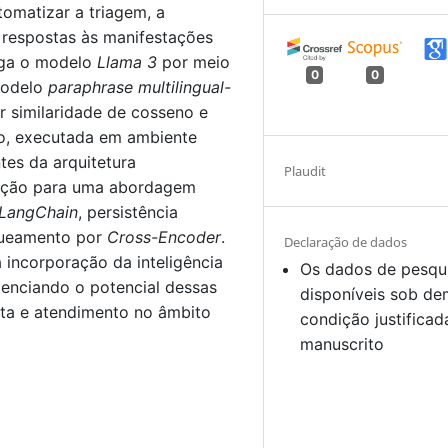
tomatizar a triagem, a
 respostas às manifestações
ega o modelo
Llama 3
por meio
0
0
modelo
paraphrase multilingual-
r similaridade de cosseno e
io, executada em ambiente
es da arquitetura
Plaudit
lução para uma abordagem
LangChain
, persistência
queamento por
Cross-Encoder
.
Declaração de dados
 incorporação da inteligência
Os dados de pesqu
idenciando o potencial dessas
disponíveis sob d
uta e atendimento no âmbito
condição justificad
manuscrito