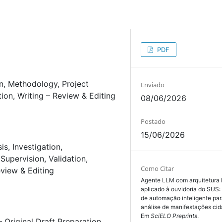
PDF
n
Methodology
Project
Enviado
tion
Writing – Review & Editing
08/06/2026
Postado
15/06/2026
sis
Investigation
Supervision
Validation
Como Citar
eview & Editing
Agente LLM com arquitetura
aplicado à ouvidoria do SUS
de automação inteligente par
análise de manifestações cid
Em
SciELO Preprints
.
– Original Draft Preparation