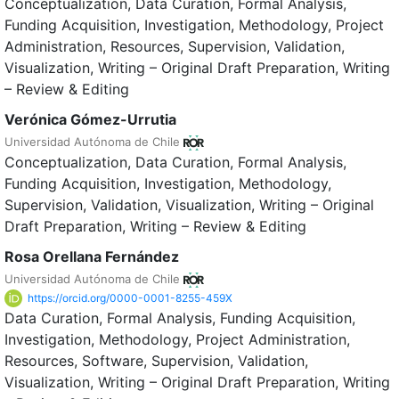
Conceptualization
Data Curation
Formal Analysis
Funding Acquisition
Investigation
Methodology
Project
Administration
Resources
Supervision
Validation
Visualization
Writing – Original Draft Preparation
Writing
– Review & Editing
Verónica Gómez-Urrutia
Universidad Autónoma de Chile
Conceptualization
Data Curation
Formal Analysis
Funding Acquisition
Investigation
Methodology
Supervision
Validation
Visualization
Writing – Original
Draft Preparation
Writing – Review & Editing
Rosa Orellana Fernández
Universidad Autónoma de Chile
https://orcid.org/0000-0001-8255-459X
Data Curation
Formal Analysis
Funding Acquisition
Investigation
Methodology
Project Administration
Resources
Software
Supervision
Validation
Visualization
Writing – Original Draft Preparation
Writing