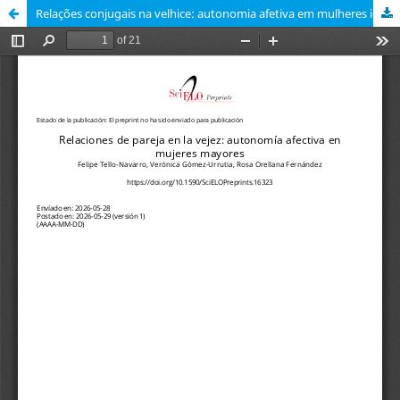
Relações conjugais na velhice: autonomia afetiva em mulheres idosas