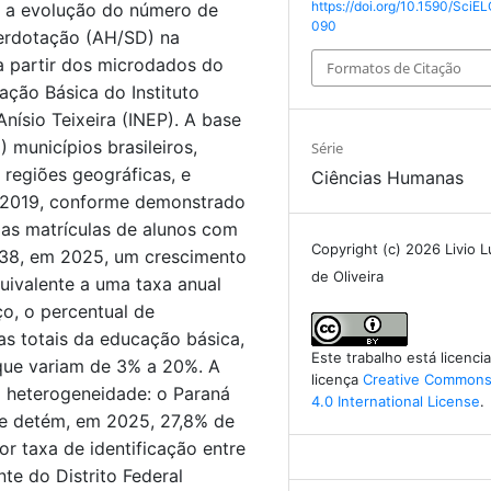
https://doi.org/10.1590/SciEL
l, a evolução do número de
090
perdotação (AH/SD) na
a partir dos microdados do
Formatos de Citação
ação Básica do Instituto
nísio Teixeira (INEP). A base
) municípios brasileiros,
Série
 regiões geográficas, e
Ciências Humanas
e 2019, conforme demonstrado
 as matrículas de alunos com
Copyright (c) 2026 Livio L
38, em 2025, um crescimento
de Oliveira
ivalente a uma taxa anual
o, o percentual de
as totais da educação básica,
Este trabalho está licenc
 que variam de 3% a 20%. A
licença
Creative Commons 
a heterogeneidade: o Paraná
4.0 International License
.
 e detém, em 2025, 27,8% de
r taxa de identificação entre
nte do Distrito Federal