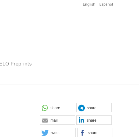
English
Español
iELO Preprints
share
share
mail
share
tweet
share