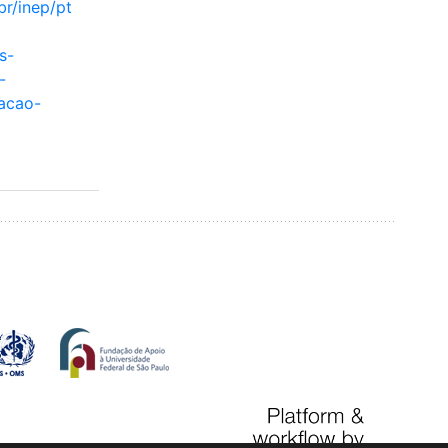
br/inep/pt
s-
-
cacao-