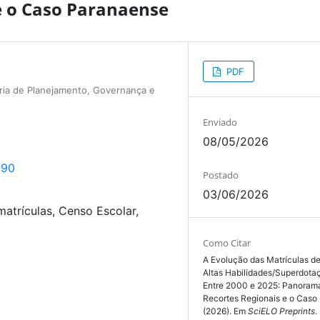
e o Caso Paranaense
PDF
ria de Planejamento, Governança e
Enviado
08/05/2026
090
Postado
03/06/2026
matrículas, Censo Escolar,
Como Citar
A Evolução das Matrículas d
Altas Habilidades/Superdotaç
Entre 2000 e 2025: Panorama
Recortes Regionais e o Caso
(2026). Em
SciELO Preprints
.