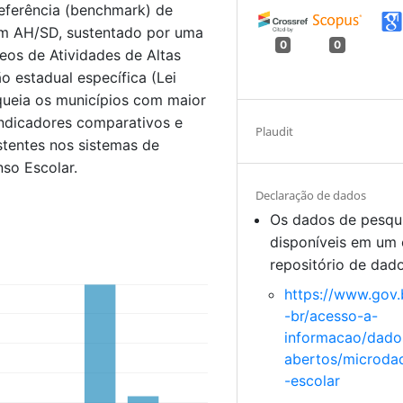
eferência (benchmark) de
com AH/SD, sustentado por uma
0
0
eos de Atividades de Altas
 estadual específica (Lei
queia os municípios com maior
indicadores comparativos e
Plaudit
sistentes nos sistemas de
nso Escolar.
Declaração de dados
Os dados de pesqu
disponíveis em um 
repositório de dad
https://www.gov.
-br/acesso-a-
informacao/dado
abertos/microda
-escolar