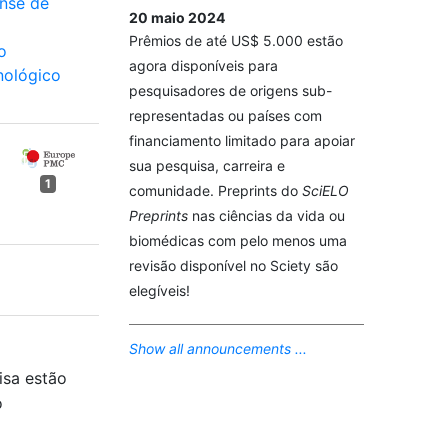
nse de
20 maio 2024
Prêmios de até US$ 5.000 estão
o
agora disponíveis para
nológico
pesquisadores de origens sub-
representadas ou países com
financiamento limitado para apoiar
sua pesquisa, carreira e
1
comunidade. Preprints do
SciELO
Preprints
nas ciências da vida ou
biomédicas com pelo menos uma
revisão disponível no Sciety são
elegíveis!
Show all announcements ...
isa estão
o