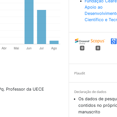
Fundação Ceare
Apoio ao
Desenvolviment
Científico e Tec
0
0
Plaudit
q. Professor da UECE
Declaração de dados
Os dados de pesqu
contidos no própri
manuscrito