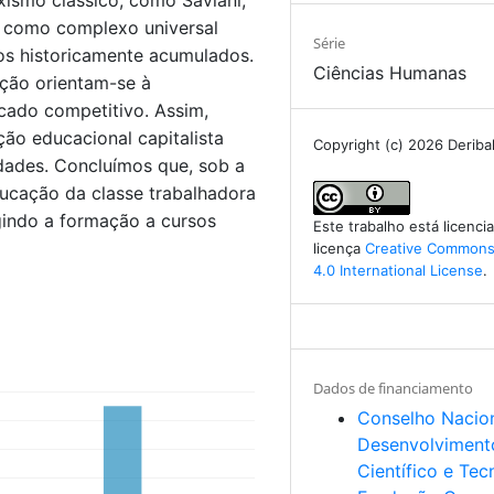
xismo clássico, como Saviani,
 como complexo universal
Série
os historicamente acumulados.
Ciências Humanas
ação orientam-se à
cado competitivo. Assim,
ção educacional capitalista
Copyright (c) 2026 Deriba
dades. Concluímos que, sob a
ducação da classe trabalhadora
gindo a formação a cursos
Este trabalho está licenc
licença
Creative Commons 
4.0 International License
.
Dados de financiamento
Conselho Nacio
Desenvolviment
Científico e Tec