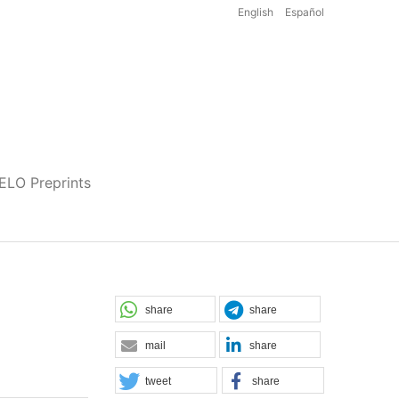
English
Español
iELO Preprints
share
share
mail
share
tweet
share