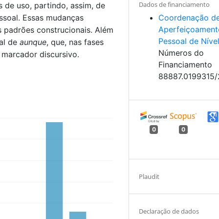
Dados de financiamento
de uso, partindo, assim, de
ssoal. Essas mudanças
Coordenação d
Aperfeiçoament
padrões construcionais. Além
Pessoal de Níve
ial de
aunque
, que, nas fases
Números do
 marcador discursivo.
Financiamento
88887.0199315
0
0
Plaudit
Declaração de dados