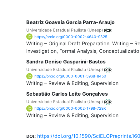
Beatriz Goaveia Garcia Parra-Araujo
Universidade Estadual Paulista (Unesp)
https://orcid.org/0000-0002-4640-9325
Writing – Original Draft Preparation
Writing – R
Investigation
Formal Analysis
Conceptualizatio
Sandra Denise Gasparini-Bastos
Universidade Estadual Paulista (Unesp)
https://orcid.org/0000-0001-5968-8450
Writing – Review & Editing
Supervision
Sebastião Carlos Leite Gonçalves
Universidade Estadual Paulista (Unesp)
https://orcid.org/0000-0002-1798-729X
Writing – Review & Editing
Supervision
https://doi.org/10.1590/SciELOPreprints.16
DOI: