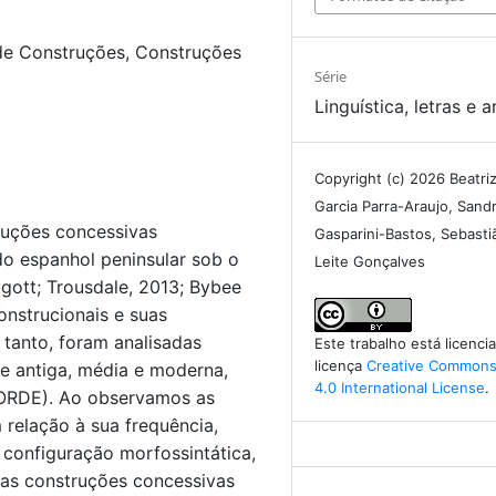
de Construções, Construções
Série
Linguística, letras e a
Copyright (c) 2026 Beatri
Garcia Parra-Araujo, Sand
ruções concessivas
Gasparini-Bastos, Sebasti
 espanhol peninsular sob o
Leite Gonçalves
gott; Trousdale, 2013; Bybee
onstrucionais e suas
tanto, foram analisadas
Este trabalho está licenc
licença
Creative Commons 
e antiga, média e moderna,
4.0 International License
.
ORDE). Ao observamos as
relação à sua frequência,
configuração morfossintática,
 as construções concessivas