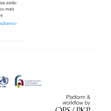
isa estão
ou mais
os
es/banco-