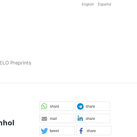
English
Español
iELO Preprints
share
share
mail
share
nhol
tweet
share