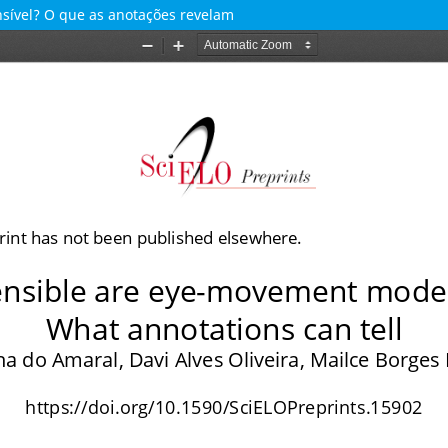
ível? O que as anotações revelam