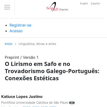
English
Español
Registrar-se
Acesso
Início
/
Linguística, letras e artes
Preprint
/
Versão 1
O Lirismo em Safo e no
Trovadorismo Galego-Português:
Conexões Estéticas
Katiuce Lopes Justino
Pontifícia Universidade Católica de São Paulo