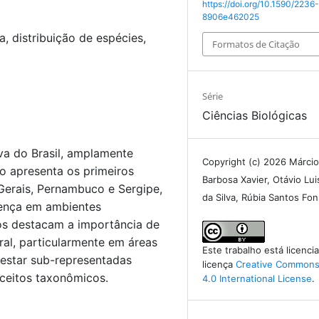
https://doi.org/10.1590/2236
8906e462025
a, distribuição de espécies,
Formatos de Citação
Série
Ciências Biológicas
va do Brasil, amplamente
Copyright (c) 2026 Márcio
o apresenta os primeiros
Barbosa Xavier, Otávio Lu
Gerais, Pernambuco e Sergipe,
da Silva, Rúbia Santos Fo
sença em ambientes
os destacam a importância de
eral, particularmente em áreas
Este trabalho está licenc
estar sub-representadas
licença
Creative Commons 
nceitos taxonômicos.
4.0 International License
.