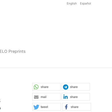
English
Español
iELO Preprints
share
share
mail
share
s
o
tweet
share