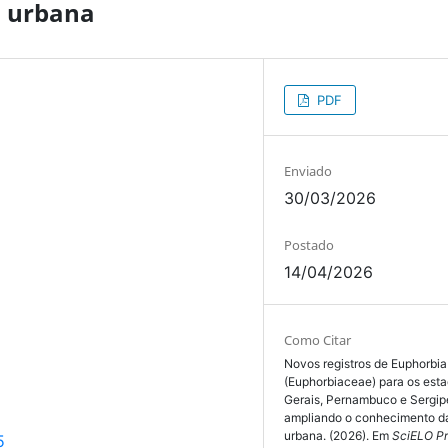
l urbana
PDF
Enviado
30/03/2026
Postado
14/04/2026
Como Citar
Novos registros de Euphorbi
(Euphorbiaceae) para os est
Gerais, Pernambuco e Sergipe
ampliando o conhecimento da 
urbana. (2026). Em
SciELO Pr
5