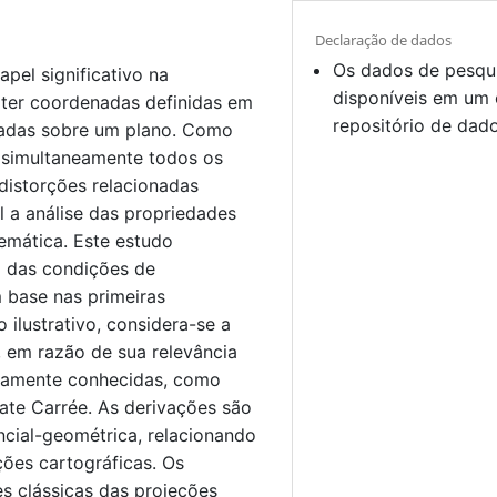
Declaração de dados
Os dados de pesqu
el significativo na
disponíveis em um 
rter coordenadas definidas em
repositório de dad
nadas sobre um plano. Como
 simultaneamente todos os
distorções relacionadas
al a análise das propriedades
emática. Este estudo
a das condições de
 base nas primeiras
ilustrativo, considera-se a
, em razão de sua relevância
plamente conhecidas, como
late Carrée. As derivações são
cial-geométrica, relacionando
ções cartográficas. Os
s clássicas das projeções