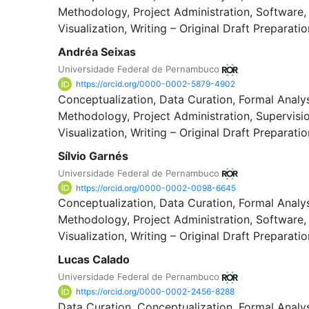
Methodology
Project Administration
Software
Visualization
Writing – Original Draft Preparatio
Andréa Seixas
Universidade Federal de Pernambuco
https://orcid.org/0000-0002-5879-4902
Conceptualization
Data Curation
Formal Analy
Methodology
Project Administration
Supervisi
Visualization
Writing – Original Draft Preparatio
Sílvio Garnés
Universidade Federal de Pernambuco
https://orcid.org/0000-0002-0098-6645
Conceptualization
Data Curation
Formal Analy
Methodology
Project Administration
Software
Visualization
Writing – Original Draft Preparatio
Lucas Calado
Universidade Federal de Pernambuco
https://orcid.org/0000-0002-2456-8288
Data Curation
Conceptualization
Formal Analy