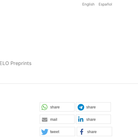
English
Español
iELO Preprints
share
share
mail
share
tweet
share