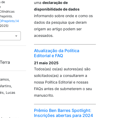
 de
uma
declaração de
e
disponibilidade de dados
ilíndricas
informando sobre onde e como os
reprints
.
OPreprints.14
dados da pesquisa que deram
 2025)
origem ao artigo podem ser
acessados.
Atualização da Política
Editorial e FAQ
Terra
21 maio 2025
Todos(as) os(as) autores(as) são
solicitados(as) a consultarem a
Ramos,
nossa Política Editorial e nossas
Martins,
FAQs antes de submeterem o seu
nés, Lucas
manuscrito.
Prêmio Ben Barres Spotlight:
Inscrições abertas para 2024