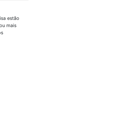
isa estão
ou mais
os