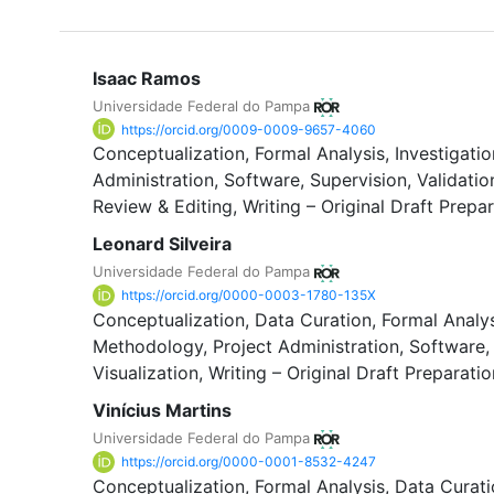
Isaac Ramos
Universidade Federal do Pampa
https://orcid.org/0009-0009-9657-4060
Conceptualization
Formal Analysis
Investigatio
Administration
Software
Supervision
Validatio
Review & Editing
Writing – Original Draft Prepa
Leonard Silveira
Universidade Federal do Pampa
https://orcid.org/0000-0003-1780-135X
Conceptualization
Data Curation
Formal Analy
Methodology
Project Administration
Software
Visualization
Writing – Original Draft Preparatio
Vinícius Martins
Universidade Federal do Pampa
https://orcid.org/0000-0001-8532-4247
Conceptualization
Formal Analysis
Data Curati