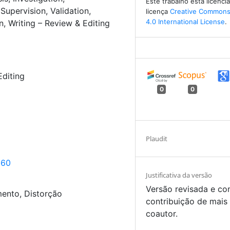
Este trabalho está licenc
Supervision
Validation
licença
Creative Commons 
4.0 International License
.
n
Writing – Review & Editing
Editing
0
0
Plaudit
560
Justificativa da versão
Versão revisada e co
ento, Distorção
contribuição de mais
coautor.