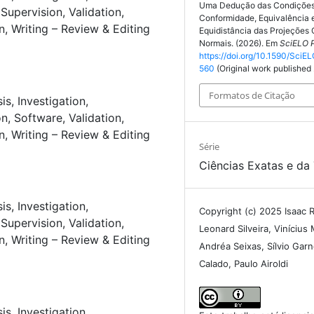
Uma Dedução das Condições
Supervision
Validation
Conformidade, Equivalência 
n
Writing – Review & Editing
Equidistância das Projeções C
Normais. (2026). Em
SciELO P
https://doi.org/10.1590/SciEL
560
(Original work published
Formatos de Citação
sis
Investigation
on
Software
Validation
n
Writing – Review & Editing
Série
Ciências Exatas e da 
sis
Investigation
Copyright (c) 2025 Isaac 
Supervision
Validation
Leonard Silveira, Vinícius 
n
Writing – Review & Editing
Andréa Seixas, Sílvio Gar
Calado, Paulo Airoldi
sis
Investigation