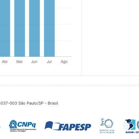
04037-003 São Paulo/SP - Brasil