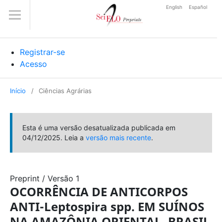
English
Español
Registrar-se
Acesso
Início
/
Ciências Agrárias
Esta é uma versão desatualizada publicada em
04/12/2025. Leia a
versão mais recente
.
Preprint
/
Versão 1
OCORRÊNCIA DE ANTICORPOS
ANTI-Leptospira spp. EM SUÍNOS
NA AMAZÔNIA ORIENTAL, BRASIL