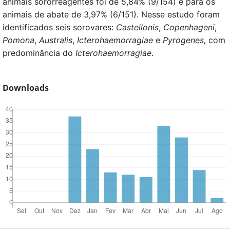
animais sororreagentes foi de 5,84% (9/154) e para os
animais de abate de 3,97% (6/151). Nesse estudo foram
identificados seis sorovares:
Castellonis
,
Copenhageni
,
Pomona
,
Australis
,
Icterohaemorragiae
e
Pyrogenes,
com
predominância do
Icterohaemorragiae
.
Downloads