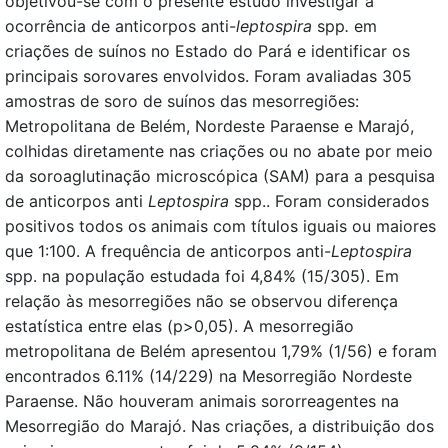
objetivou-se com o presente estudo investigar a
ocorrência de anticorpos anti-
leptospira
spp
.
em
criações de suínos no Estado do Pará e identificar os
principais sorovares envolvidos. Foram avaliadas 305
amostras de soro de suínos das mesorregiões:
Metropolitana de Belém, Nordeste Paraense e Marajó,
colhidas diretamente nas criações ou no abate por meio
da soroaglutinação microscópica (SAM) para a pesquisa
de anticorpos anti
Leptospira
spp.. Foram considerados
positivos todos os animais com títulos iguais ou maiores
que 1:100. A frequência de anticorpos anti-
Leptospira
spp. na população estudada foi 4,84% (15/305). Em
relação às mesorregiões não se observou diferença
estatística entre elas (p>0,05). A mesorregião
metropolitana de Belém apresentou 1,79% (1/56) e foram
encontrados 6.11% (14/229) na Mesorregião Nordeste
Paraense. Não houveram animais sororreagentes na
Mesorregião do Marajó. Nas criações, a distribuição dos