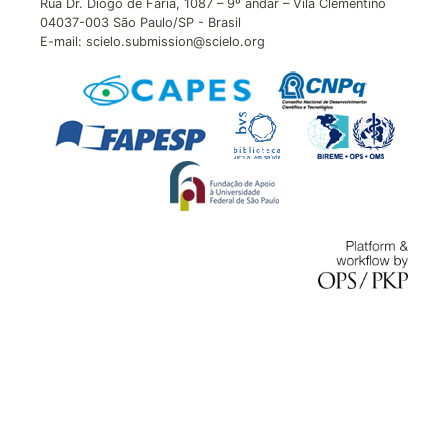
Rua Dr. Diogo de Faria, 1087 – 9º andar – Vila Clementino
04037-003 São Paulo/SP - Brasil
E-mail: scielo.submission@scielo.org