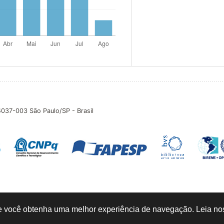
04037-003 São Paulo/SP - Brasil
que você obtenha uma melhor experiência de navegação. Leia n