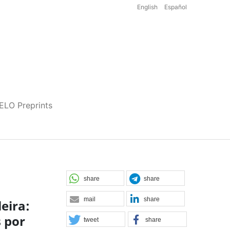
English
Español
iELO Preprints
share
share
mail
share
eira:
 por
tweet
share