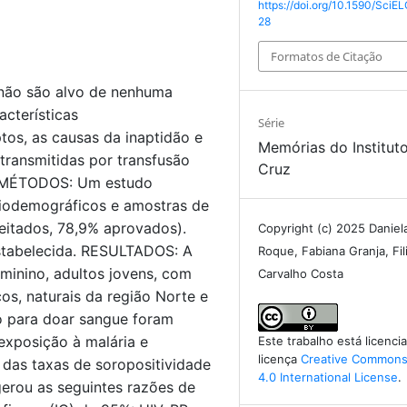
https://doi.org/10.1590/SciEL
28
Formatos de Citação
não são alvo de nenhuma
acterísticas
Série
os, as causas da inaptidão e
Memórias do Institut
transmitidas por transfusão
Cruz
s. MÉTODOS: Um estudo
ciodemográficos e amostras de
jeitados, 78,9% aprovados).
Copyright (c) 2025 Daniela
estabelecida. RESULTADOS: A
Roque, Fabiana Granja, Fil
eminino, adultos jovens, com
Carvalho Costa
os, naturais da região Norte e
ão para doar sangue foram
exposição à malária e
Este trabalho está licenc
licença
Creative Commons 
das taxas de soropositividade
4.0 International License
.
gerou as seguintes razões de