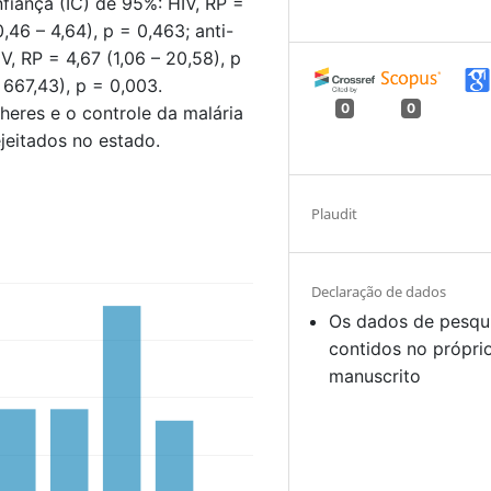
nfiança (IC) de 95%: HIV, RP =
(0,46 – 4,64), p = 0,463; anti-
V, RP = 4,67 (1,06 – 20,58), p
667,43), p = 0,003.
0
0
res e o controle da malária
jeitados no estado.
Plaudit
Declaração de dados
Os dados de pesqu
contidos no própri
manuscrito