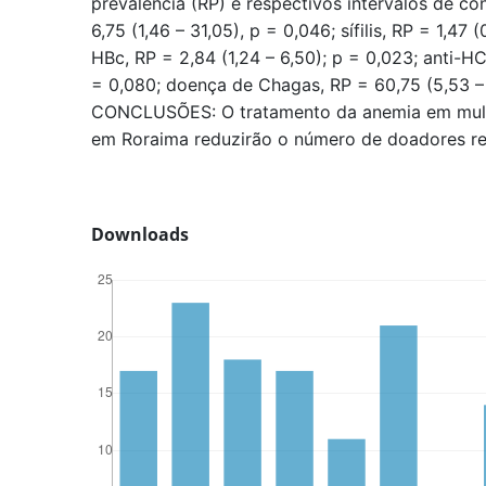
prevalência (RP) e respectivos intervalos de co
6,75 (1,46 – 31,05), p = 0,046; sífilis, RP = 1,47 
HBc, RP = 2,84 (1,24 – 6,50); p = 0,023; anti-HC
= 0,080; doença de Chagas, RP = 60,75 (5,53 – 
CONCLUSÕES: O tratamento da anemia em mulhe
em Roraima reduzirão o número de doadores re
Downloads