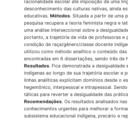
racionalidade escolar até imposição de uma lín
desconhecimento das culturas nativas, ainda es
educativas.
Métodos
. Situada a partir de uma p
pesquisa recupera a teoria feminista negra e lat
uma análise interseccional sobre a desigualdad
portanto, a trajetória de vida de professoras e
condição de raça/gênero/classe docente indígen
utilizou como método analítico o conteúdo das 
encontradas em 6 dissertações, sendo três de 
Resultados
. Fica demonstrada a desigualdade 
indígenas ao longo de sua trajetória escolar e p
linhas analíticas explicitam domínios desde o estr
hegemônico, interpessoal e intrapessoal. Sendo 
táticas para reverter a desigualdade das prática
Recomendações
. Os resultados analisados ​​n
conhecimentos urgentes para melhorar a form
subsistema educacional indígena, precário e re