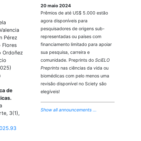
20 maio 2024
Prêmios de até US$ 5.000 estão
agora disponíveis para
ela
pesquisadores de origens sub-
 Valencia
representadas ou países com
n Pérez
financiamento limitado para apoiar
o Flores
sua pesquisa, carreira e
o Ordoñez
cio
comunidade. Preprints do
SciELO
2025)
Preprints
nas ciências da vida ou
n
biomédicas com pelo menos uma
revisão disponível no Sciety são
ica de
elegíveis!
icas.
a
Show all announcements ...
te, 3(1),
2025.93