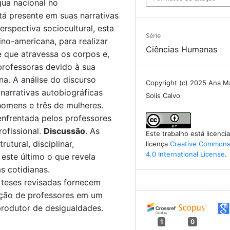
gua nacional no
tá presente em suas narrativas
erspectiva sociocultural, esta
Série
ino-americana, para realizar
Ciências Humanas
e que atravessa os corpos e,
 professoras devido à sua
a. A análise do discurso
Copyright (c) 2025 Ana M
narrativas autobiográficas
Solís Calvo
homens e três de mulheres.
enfrentada pelos professores
rofissional.
Discussão
. As
Este trabalho está licenc
utural, disciplinar,
licença
Creative Commons 
4.0 International License
.
este último o que revela
s cotidianas.
as teses revisadas fornecem
ação de professores em um
produtor de desigualdades.
1
0