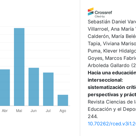
Sebastián Daniel Var
Villarroel, Ana María
Calderón, María Belé
Tapia, Viviana Maris
Puma, Klever Hidalg
Goyes, Marcos Fabri
Arboleda Gallardo
(
Hacia una educació
interseccional:
sistematización crít
perspectivas y práct
Revista Ciencias de l
Educación y el Depor
244.
10.70262/rced.v3i1.