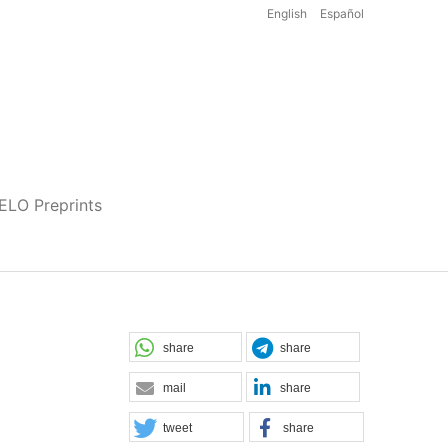
English
Español
iELO Preprints
share
share
mail
share
tweet
share