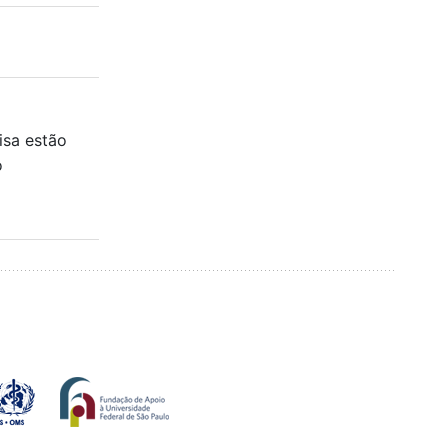
isa estão
o