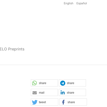
English
Español
iELO Preprints
share
share
mail
share
tweet
share