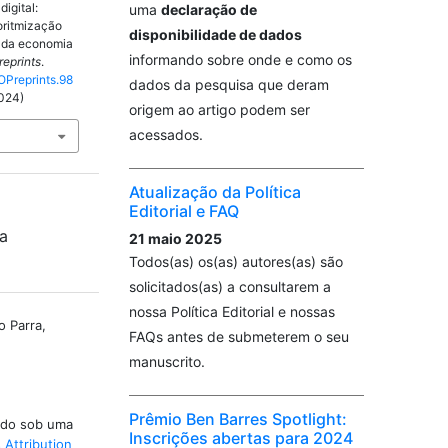
digital:
uma
declaração de
oritmização
disponibilidade de dados
ca da economia
informando sobre onde e como os
reprints
.
OPreprints.98
dados da pesquisa que deram
2024)
origem ao artigo podem ser
acessados.
Atualização da Política
Editorial e FAQ
da
21 maio 2025
Todos(as) os(as) autores(as) são
solicitados(as) a consultarem a
nossa Política Editorial e nossas
o Parra,
FAQs antes de submeterem o seu
manuscrito.
Prêmio Ben Barres Spotlight:
iado sob uma
Inscrições abertas para 2024
Attribution