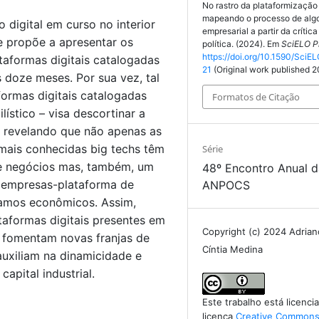
No rastro da plataformização 
mapeando o processo de alg
 digital em curso no interior
empresarial a partir da críti
e propõe a apresentar os
política. (2024). Em
SciELO P
https://doi.org/10.1590/SciEL
aformas digitais catalogadas
21
(Original work published 
 doze meses. Por sua vez, tal
ormas digitais catalogadas
Formatos de Citação
ístico – visa descortinar a
 revelando que não apenas as
ais conhecidas big techs têm
Série
de negócios mas, também, um
48º Encontro Anual 
e empresas-plataforma de
ANPOCS
ramos econômicos. Assim,
aformas digitais presentes em
Copyright (c) 2024 Adrian
s fomentam novas franjas de
Cíntia Medina
uxiliam na dinamicidade e
capital industrial.
Este trabalho está licenc
licença
Creative Commons 