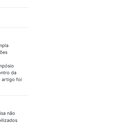
mpla
tões
mpósio
ontro da
artigo foi
isa não
ilizados