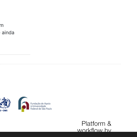
em
e ainda