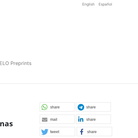
English
Español
iELO Preprints
share
share
mail
share
 nas
tweet
share