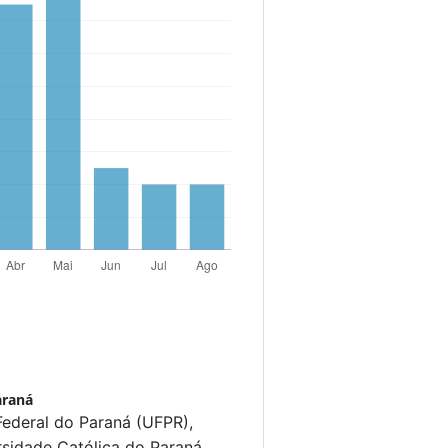
araná
Federal do Paraná (UFPR),
sidade Católica do Paraná.