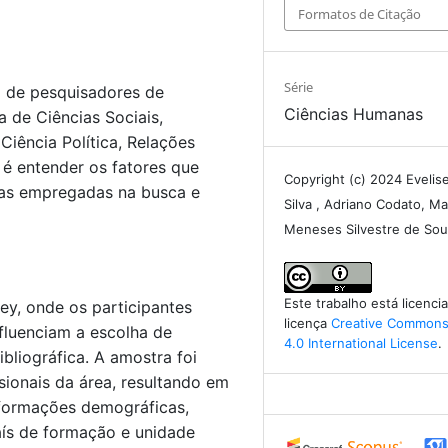
Formatos de Citação
Série
 de pesquisadores de
Ciências Humanas
 de Ciências Sociais,
Ciência Política, Relações
o é entender os fatores que
Copyright (c) 2024 Evelis
icas empregadas na busca e
Silva , Adriano Codato, Ma
Meneses Silvestre de So
Este trabalho está licenc
y, onde os participantes
licença
Creative Commons 
fluenciam a escolha de
4.0 International License
.
bliográfica. A amostra foi
ionais da área, resultando em
nformações demográficas,
aís de formação e unidade