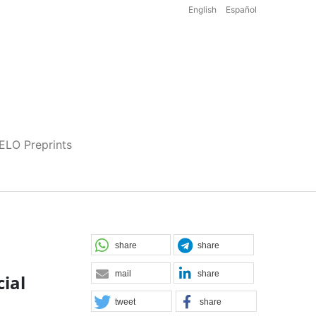
English
Español
iELO Preprints
share
share
mail
share
ial
tweet
share