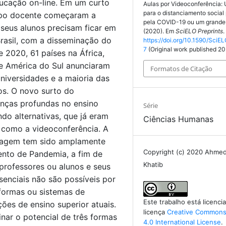
ducação on-line. Em um curto
Aulas por Videoconferência:
para o distanciamento socia
rpo docente começaram a
pela COVID-19 ou um grande
 seus alunos precisam ficar em
(2020). Em
SciELO Preprints
.
Brasil, com a disseminação do
https://doi.org/10.1590/SciEL
7
(Original work published 2
2020, 61 países na África,
 e América do Sul anunciaram
Formatos de Citação
iversidades e a maioria das
os. O novo surto do
nças profundas no ensino
Série
do alternativas, que já eram
Ciências Humanas
, como a videoconferência. A
zagem tem sido amplamente
Copyright (c) 2020 Ahme
ento de Pandemia, a fim de
Khatib
professores ou alunos e seus
enciais não são possíveis por
aformas ou sistemas de
Este trabalho está licenc
ções de ensino superior atuais.
licença
Creative Commons 
nar o potencial de três formas
4.0 International License
.